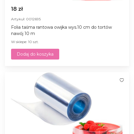
18 zł
Artykuł: 0012695
Folia taśma rantowa owijka wys.10 cm do tortów
nawój 10 m
W sklepe: 10 szt.
Dodaj do koszyka