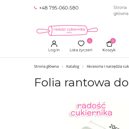
Strona
+48 795-060-580
główna
0
0
Log In
Lista życzeń
Koszyk
Strona główna
Katalog
Akcesoria i narzędzia cuk
Folia rantowa d