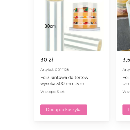
30 zł
3,
Artykuł: 0014128
Arty
Folia rantowa do tortów
Fol
wysoka 300 mm, 5 m
cm 
W sklepe: 3 szt.
W sk
Dodaj do koszyka