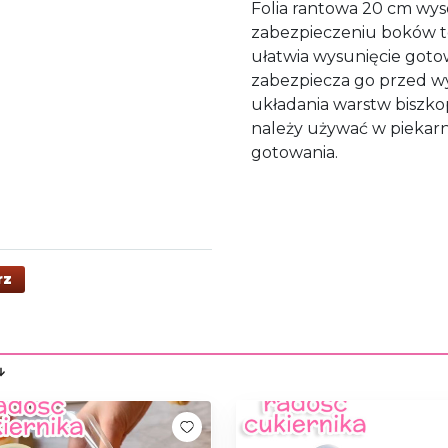
Folia rantowa 20 cm wys
zabezpieczeniu boków t
ułatwia wysunięcie goto
zabezpiecza go przed wy
układania warstw biszkop
należy używać w piekarni
gotowania.
rz