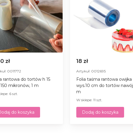
50 zł
18 zł
kuł: 0011772
Artykuł: 0012695
ia rantowa do tortów h 15
Folia taśma rantowa owijka
150 mikronów, 1 m
wys.10 cm do tortów nawój
m
lepe: 6 szt.
W sklepe: 11 szt.
Dodaj do koszyka
Dodaj do koszyka