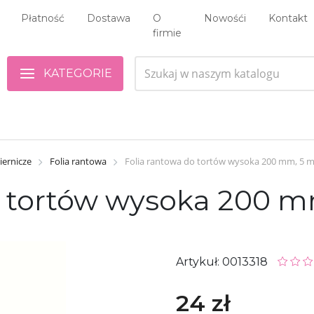
Płatność
Dostawa
O
Nowośći
Kontakt
firmie
KATEGORIE
iernicze
Folia rantowa
Folia rantowa do tortów wysoka 200 mm, 5 
o tortów wysoka 200 m
Artykuł: 0013318
24 zł