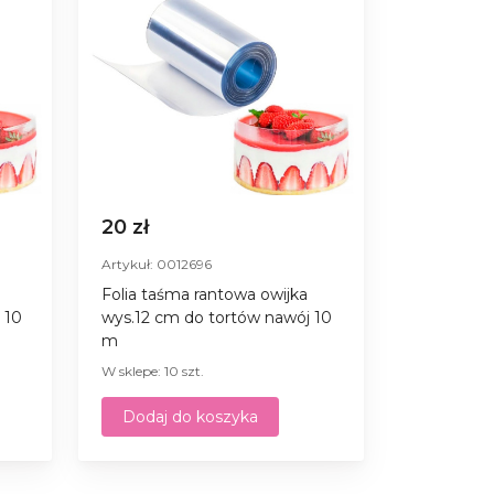
20 zł
Artykuł: 0012696
Folia taśma rantowa owijka
 10
wys.12 cm do tortów nawój 10
m
W sklepe: 10 szt.
Dodaj do koszyka