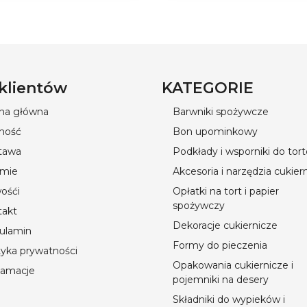
 klientów
KATEGORIE
ona główna
Barwniki spożywcze
ność
Bon upominkowy
tawa
Podkłady i wsporniki do tor
rmie
Akcesoria i narzędzia cukier
ośći
Opłatki na tort i papier
spożywczy
takt
Dekoracje cukiernicze
ulamin
Formy do pieczenia
tyka prywatności
Opakowania cukiernicze i
lamacje
pojemniki na desery
Składniki do wypieków i