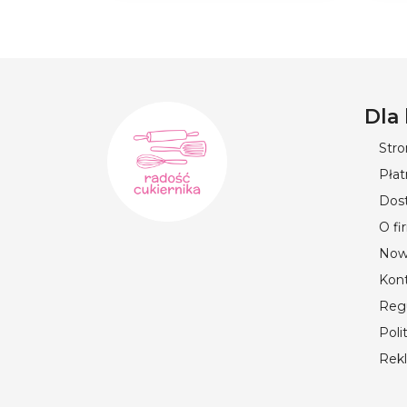
Dla
Str
Płat
Dos
O fi
Now
Kon
Reg
Poli
Rek