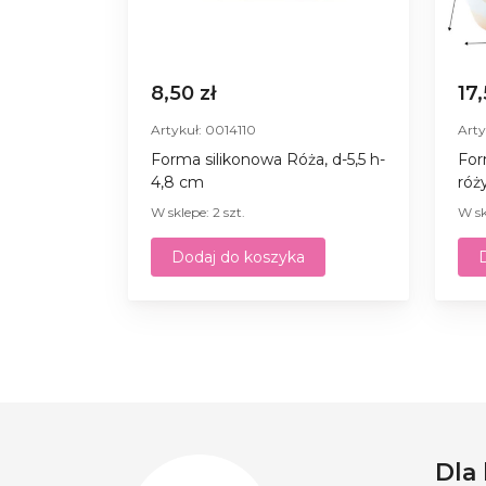
8,50 zł
17
Artykuł: 0014110
Arty
Forma silikonowa Róża, d-5,5 h-
For
4,8 cm
róż
W sklepe: 2 szt.
W sk
Dodaj do koszyka
Dla