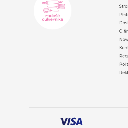
Str
Płat
Dos
O fi
Now
Kon
Reg
Poli
Rek