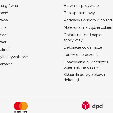
ona główna
Barwniki spożywcze
ność
Bon upominkowy
tawa
Podkłady i wsporniki do tor
rmie
Akcesoria i narzędzia cukier
ośći
Opłatki na tort i papier
spożywczy
takt
Dekoracje cukiernicze
ulamin
Formy do pieczenia
tyka prywatności
Opakowania cukiernicze i
lamacje
pojemniki na desery
Składniki do wypieków i
dekoracji