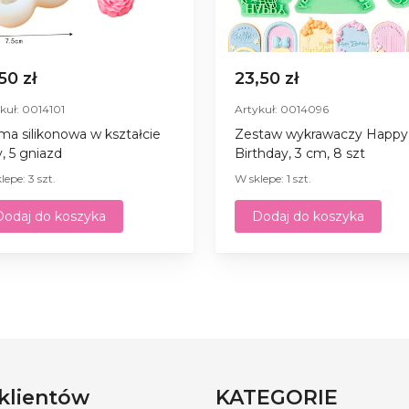
,50 zł
23,50 zł
kuł: 0014101
Artykuł: 0014096
ma silikonowa w kształcie
Zestaw wykrawaczy Happy
y, 5 gniazd
Birthday, 3 cm, 8 szt
lepe: 3 szt.
W sklepe: 1 szt.
Dodaj do koszyka
Dodaj do koszyka
 klientów
KATEGORIE