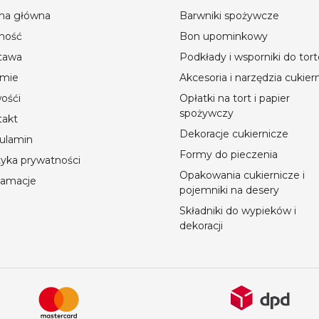
ona główna
Barwniki spożywcze
ność
Bon upominkowy
tawa
Podkłady i wsporniki do tor
rmie
Akcesoria i narzędzia cukier
ośći
Opłatki na tort i papier
spożywczy
takt
Dekoracje cukiernicze
ulamin
Formy do pieczenia
tyka prywatności
Opakowania cukiernicze i
lamacje
pojemniki na desery
Składniki do wypieków i
dekoracji