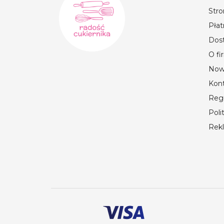
Str
Płat
Dos
O fi
Now
Kon
Reg
Poli
Rek