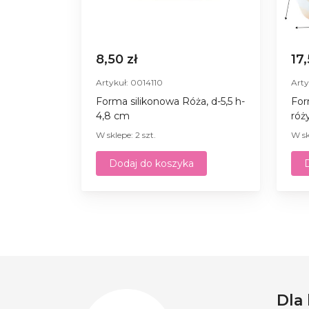
8,50 zł
17
Artykuł: 0014110
Arty
Forma silikonowa Róża, d-5,5 h-
For
4,8 cm
róż
W sklepe: 2 szt.
W sk
Dodaj do koszyka
Dla