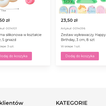
,50 zł
23,50 zł
kuł: 0014101
Artykuł: 0014096
ma silikonowa w kształcie
Zestaw wykrawaczy Happy
y, 5 gniazd
Birthday, 3 cm, 8 szt
lepe: 3 szt.
W sklepe: 1 szt.
Dodaj do koszyka
Dodaj do koszyka
 klientów
KATEGORIE