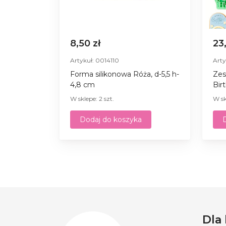
8,50 zł
23
Artykuł: 0014110
Arty
Forma silikonowa Róża, d-5,5 h-
Zes
4,8 cm
Bir
W sklepe: 2 szt.
W sk
Dodaj do koszyka
Dla