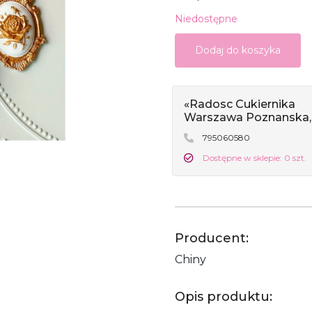
Niedostępne
Dodaj do koszyka
«Radosc Cukiernika
Warszawa Poznanska,
795060580
Dostępne w sklepie: 0 szt.
Producent:
Chiny
Opis produktu: