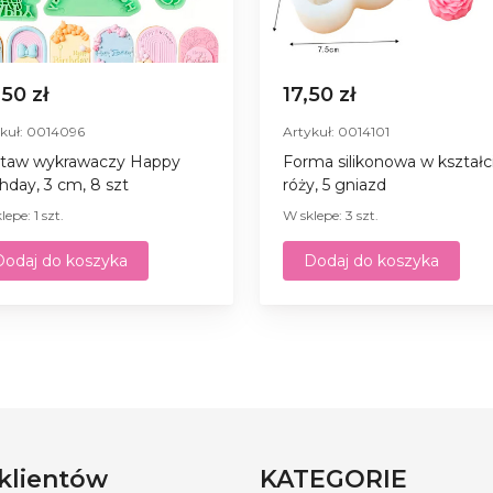
,50 zł
17,50 zł
kuł: 0014096
Artykuł: 0014101
taw wykrawaczy Happy
Forma silikonowa w kształc
thday, 3 cm, 8 szt
róży, 5 gniazd
lepe: 1 szt.
W sklepe: 3 szt.
Dodaj do koszyka
Dodaj do koszyka
 klientów
KATEGORIE