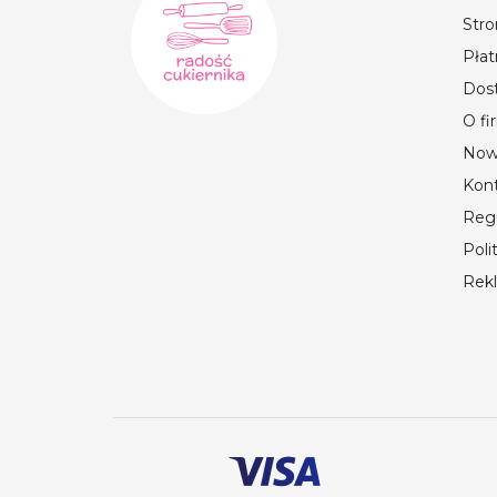
Str
Płat
Dos
O fi
Now
Kon
Reg
Poli
Rek