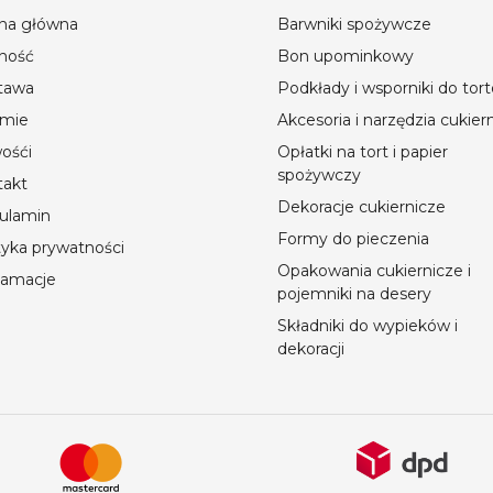
ona główna
Barwniki spożywcze
ność
Bon upominkowy
tawa
Podkłady i wsporniki do tor
rmie
Akcesoria i narzędzia cukier
ośći
Opłatki na tort i papier
spożywczy
takt
Dekoracje cukiernicze
ulamin
Formy do pieczenia
tyka prywatności
Opakowania cukiernicze i
lamacje
pojemniki na desery
Składniki do wypieków i
dekoracji