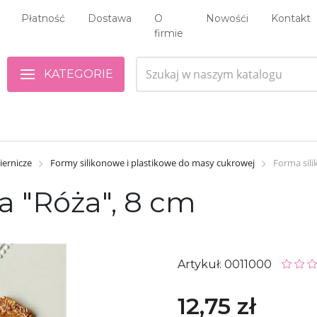
Płatność
Dostawa
O
Nowośći
Kontakt
firmie
KATEGORIE
iernicze
Formy silikonowe i plastikowe do masy cukrowej
Forma sil
a "Róża", 8 cm
Artykuł: 0011000
12,75 zł