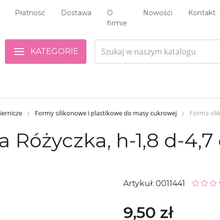
Płatność
Dostawa
O
Nowośći
Kontakt
firmie
KATEGORIE
iernicze
Formy silikonowe i plastikowe do masy cukrowej
Forma sili
 Różyczka, h-1,8 d-4,
Artykuł: 0011441
9,50 zł