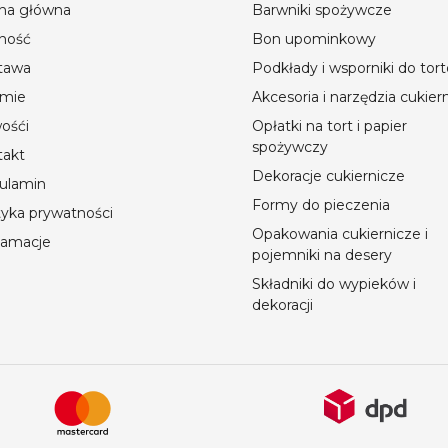
ona główna
Barwniki spożywcze
ność
Bon upominkowy
tawa
Podkłady i wsporniki do tor
rmie
Akcesoria i narzędzia cukier
ośći
Opłatki na tort i papier
spożywczy
takt
Dekoracje cukiernicze
ulamin
Formy do pieczenia
tyka prywatności
Opakowania cukiernicze i
lamacje
pojemniki na desery
Składniki do wypieków i
dekoracji