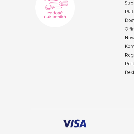
Str
Płat
Dos
O fi
Now
Kon
Reg
Poli
Rek