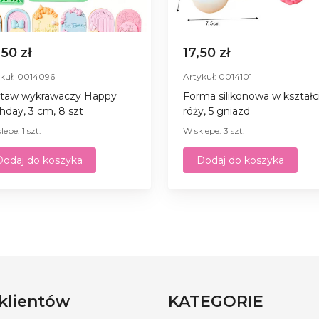
,50 zł
17,50 zł
kuł: 0014096
Artykuł: 0014101
taw wykrawaczy Happy
Forma silikonowa w kształc
thday, 3 cm, 8 szt
róży, 5 gniazd
lepe: 1 szt.
W sklepe: 3 szt.
Dodaj do koszyka
Dodaj do koszyka
 klientów
KATEGORIE