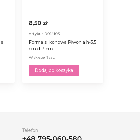
8,50 zł
Artykuł: 0014103
ie
Forma silikonowa Piwonia h-3,5
cm d-7 cm
W sklepe: 1 szt.
Dodaj do koszyka
Telefon
+48 795-060-580