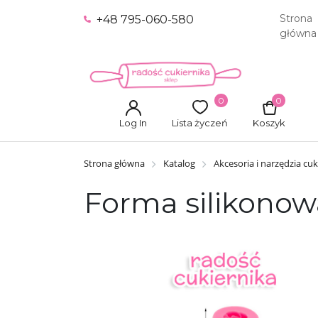
Strona
+48 795-060-580
główna
0
0
Log In
Lista życzeń
Koszyk
Strona główna
Katalog
Akcesoria i narzędzia cuk
Forma silikonowa