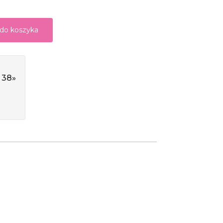
 do koszyka
 38»