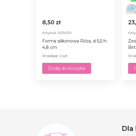
8,50 zł
23
Artykuł: 0014110
Arty
Forma silikonowa Róża, d-5,5 h-
Zes
4,8 cm
Bir
W sklepe: 2 szt.
W sk
Dodaj do koszyka
Dla