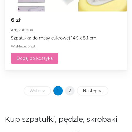
6 zł
Artykuł: 00161
Szpatułka do masy cukrowej 14,5 x 8,1 cm
W sklepe: 3 szt.
Dodaj do koszyka
Wstecz
1
2
Następna
Kup szpatułki, pędzle, skrobaki
W „Radości Cukiernika” rozumiemy, że każdy