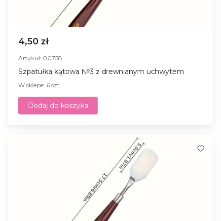
4,50 zł
Artykuł: 00758
Szpatułka kątowa №3 z drewnianym uchwytem
W sklepe: 6 szt.
Dodaj do koszyka