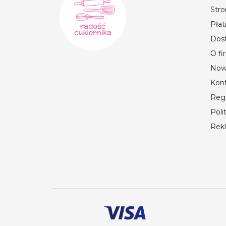
Str
Płat
Dos
O fi
Now
Kon
Reg
Poli
Rek