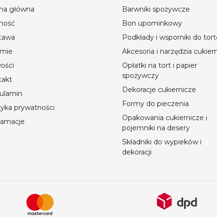
ona główna
Barwniki spożywcze
ność
Bon upominkowy
tawa
Podkłady i wsporniki do tor
rmie
Akcesoria i narzędzia cukier
ośći
Opłatki na tort i papier
spożywczy
takt
Dekoracje cukiernicze
ulamin
Formy do pieczenia
tyka prywatności
Opakowania cukiernicze i
lamacje
pojemniki na desery
Składniki do wypieków i
dekoracji