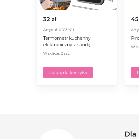
32 zł
45
Artykuł: 0013901
Arty
Termometr kuchenny
Pir
elektroniczny z sondą
W sk
W sklepe: 2 szt.
Dodaj do koszyka
Dla