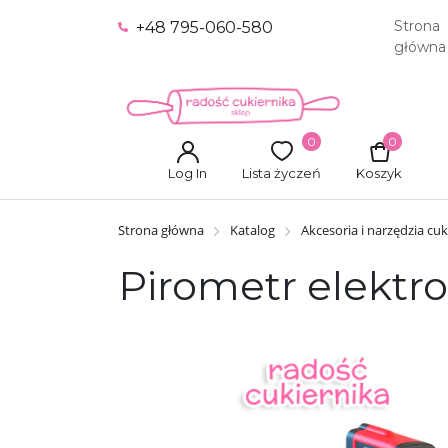
Strona
+48 795-060-580
główna
0
0
Log In
Lista życzeń
Koszyk
Strona główna
Katalog
Akcesoria i narzędzia cuk
Pirometr elektr