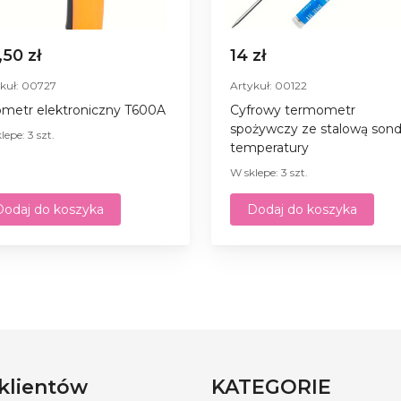
,50 zł
14 zł
kuł: 00727
Artykuł: 00122
ometr elektroniczny T600A
Cyfrowy termometr
spożywczy ze stalową son
lepe: 3 szt.
temperatury
W sklepe: 3 szt.
Dodaj do koszyka
Dodaj do koszyka
 klientów
KATEGORIE