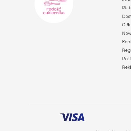
Płat
Dos
O fi
Now
Kon
Reg
Poli
Rek