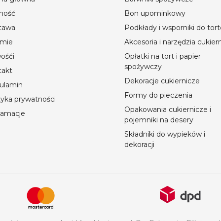
ność
Bon upominkowy
tawa
Podkłady i wsporniki do tor
rmie
Akcesoria i narzędzia cukier
ośći
Opłatki na tort i papier
spożywczy
takt
Dekoracje cukiernicze
ulamin
Formy do pieczenia
tyka prywatności
Opakowania cukiernicze i
lamacje
pojemniki na desery
Składniki do wypieków i
dekoracji