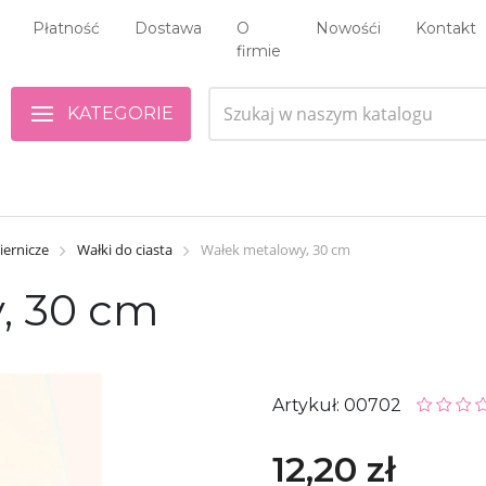
Płatność
Dostawa
O
Nowośći
Kontakt
firmie
KATEGORIE
iernicze
Wałki do ciasta
Wałek metalowy, 30 cm
, 30 cm
Artykuł: 00702
12,20 zł