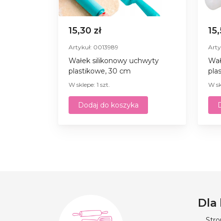
15,30 zł
15
Artykuł: 0013989
Arty
Wałek silikonowy uchwyty
Wał
plastikowe, 30 cm
pla
W sklepe: 1 szt.
W sk
Dodaj do koszyka
Dla
Str