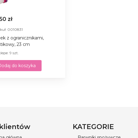
,50 zł
kuł: 0010831
ek z ogranicznikami,
stikowy, 23 cm
lepe: 9 szt.
Dodaj do koszyka
 klientów
KATEGORIE
ona główna
Barwniki spożywcze