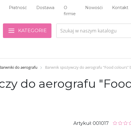
Płatność
Dostawa
O
Nowośći
Kontakt
firmie
KATEGORIE
Barwniki do aerografu
Barwnik spożywczy do aerografu "Food colours" b
zy do aerografu "Food
Artykuł: 001017