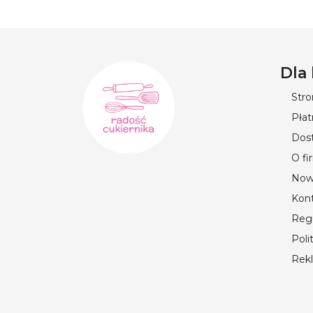
Dla
Str
Płat
Dos
O fi
Now
Kon
Reg
Poli
Rek