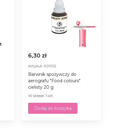
6,30 zł
Artykuł: 001012
Barwnik spożywczy do
aerografu "Food colours"
cielisty 20 g
W sklepe: 1 szt.
Dodaj do koszyka