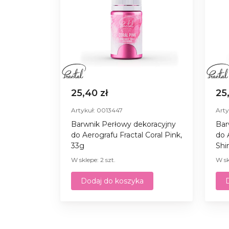
25,40 zł
25
Artykuł: 0013447
Arty
Barwnik Perłowy dekoracyjny
Bar
do Aerografu Fractal Coral Pink,
do 
33g
Shi
W sklepe: 2 szt.
W sk
Dodaj do koszyka