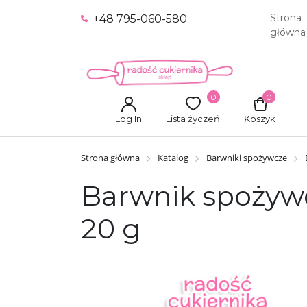
Strona
+48 795-060-580
główna
0
0
Log In
Lista życzeń
Koszyk
Strona główna
Katalog
Barwniki spożywcze
Barwnik spożywc
20 g