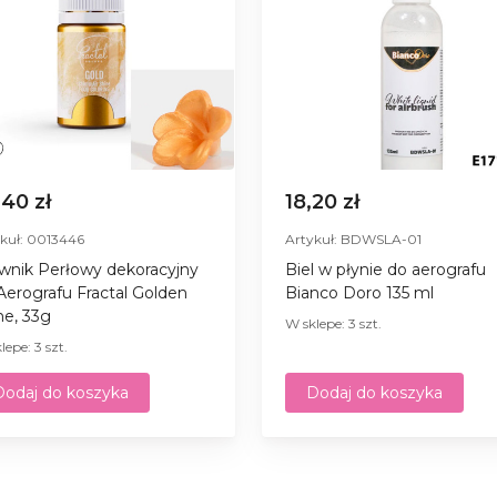
,40 zł
18,20 zł
kuł: 0013446
Artykuł: BDWSLA-01
wnik Perłowy dekoracyjny
Biel w płynie do aerografu
Aerografu Fractal Golden
Bianco Doro 135 ml
ne, 33g
W sklepe: 3 szt.
lepe: 3 szt.
Dodaj do koszyka
Dodaj do koszyka