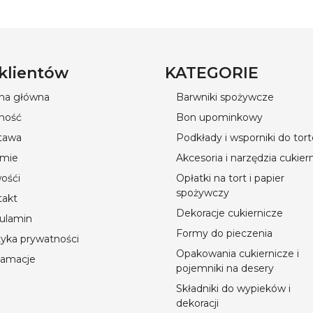
 klientów
KATEGORIE
ona główna
Barwniki spożywcze
ność
Bon upominkowy
tawa
Podkłady i wsporniki do tor
rmie
Akcesoria i narzędzia cukier
ośći
Opłatki na tort i papier
spożywczy
takt
Dekoracje cukiernicze
ulamin
Formy do pieczenia
tyka prywatności
Opakowania cukiernicze i
lamacje
pojemniki na desery
Składniki do wypieków i
dekoracji