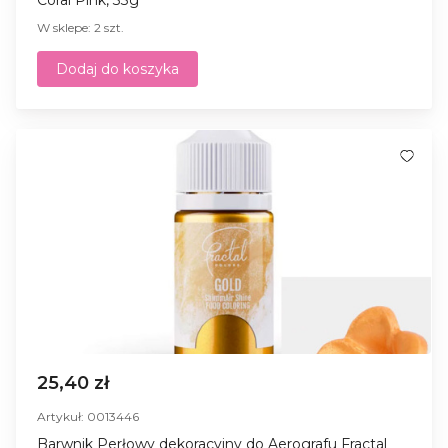
W sklepe: 2 szt.
Dodaj do koszyka
25,40 zł
Artykuł: 0013446
Barwnik Perłowy dekoracyjny do Aerografu Fractal