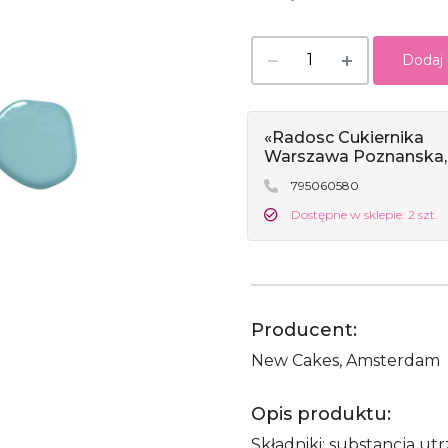
Dodaj
«Radosc Cukiernika
Warszawa Poznanska,
795060580
Dostępne w sklepie: 2 szt.
Producent:
New Cakes, Amsterdam
Opis produktu:
Składniki: substancja utr