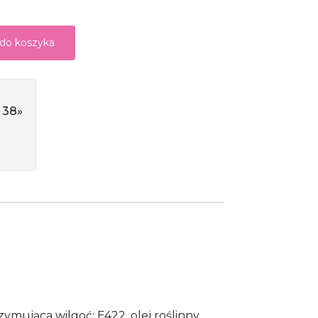
 do koszyka
 38»
zymująca wilgoć: E422, olej roślinny