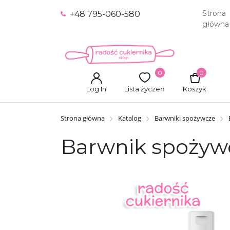
Strona
+48 795-060-580
główna
0
0
Log In
Lista życzeń
Koszyk
Strona główna
Katalog
Barwniki spożywcze
Barwnik spożywcz