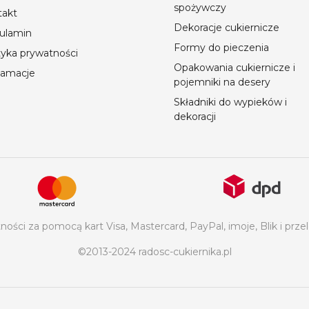
spożywczy
takt
Dekoracje cukiernicze
ulamin
Formy do pieczenia
tyka prywatności
Opakowania cukiernicze i
lamacje
pojemniki na desery
Składniki do wypieków i
dekoracji
ości za pomocą kart Visa, Mastercard, PayPal, imoje, Blik i p
©2013-2024 radosc-cukiernika.pl