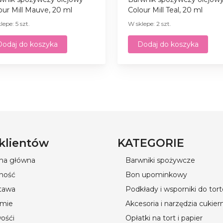
our Mill Mauve, 20 ml
Colour Mill Teal, 20 ml
lepe: 5 szt.
W sklepe: 2 szt.
Dodaj do koszyka
Dodaj do koszyka
 klientów
KATEGORIE
ona główna
Barwniki spożywcze
ność
Bon upominkowy
tawa
Podkłady i wsporniki do tor
rmie
Akcesoria i narzędzia cukier
ośći
Opłatki na tort i papier