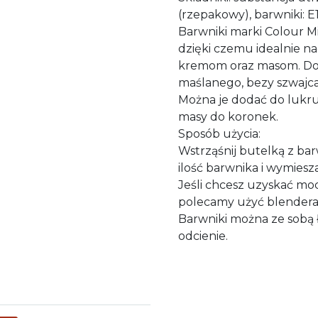
(rzepakowy), barwniki: E
Barwniki marki Colour Mi
dzięki czemu idealnie na
kremom oraz masom. Do 
maślanego, bezy szwajcar
Można je dodać do lukru
masy do koronek.
Sposób użycia:
Wstrząśnij butelką z ba
ilość barwnika i wymiesza
Jeśli chcesz uzyskać moc
polecamy użyć blendera
Barwniki można ze sobą ł
odcienie.