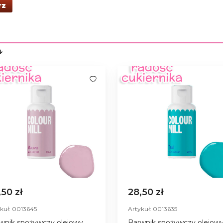
rz
,50 zł
28,50 zł
kuł: 0013645
Artykuł: 0013635
wnik spożywczy olejowy
Barwnik spożywczy olejow