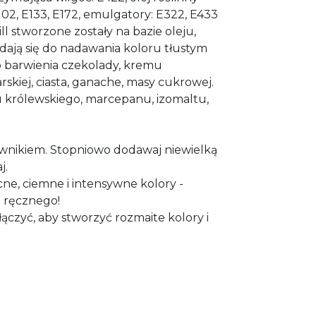
102, E133, E172, emulgatory: E322, E433
ll stworzone zostały na bazie oleju,
dają się do nadawania koloru tłustym
barwienia czekolady, kremu
skiej, ciasta, ganache, masy cukrowej.
 królewskiego, marcepanu, izomaltu,
rwnikiem. Stopniowo dodawaj niewielką
j.
ne, ciemne i intensywne kolory -
 ręcznego!
ączyć, aby stworzyć rozmaite kolory i