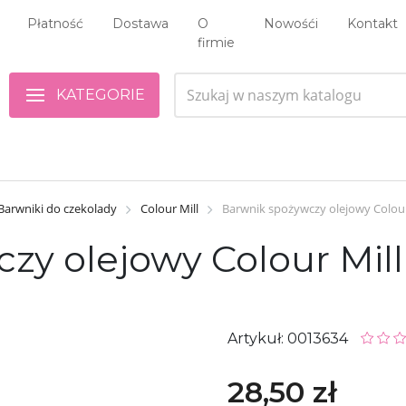
Płatność
Dostawa
O
Nowośći
Kontakt
firmie
KATEGORIE
Barwniki do czekolady
Colour Mill
Barwnik spożywczy olejowy Colour 
y olejowy Colour Mill 
Artykuł: 0013634
28,50 zł