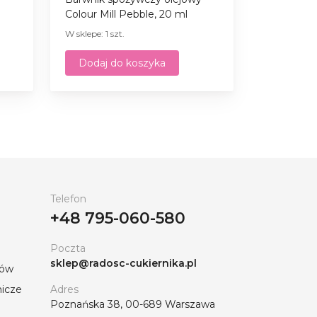
Colour Mill Pebble, 20 ml
W sklepe: 1 szt.
Dodaj do koszyka
Telefon
+48 795-060-580
Poczta
sklep@radosc-cukiernika.pl
tów
nicze
Adres
Poznańska 38, 00-689 Warszawa