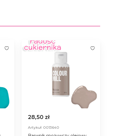
28,50 zł
Artykuł: 0013640
y
Barwnik spożywczy olejowy