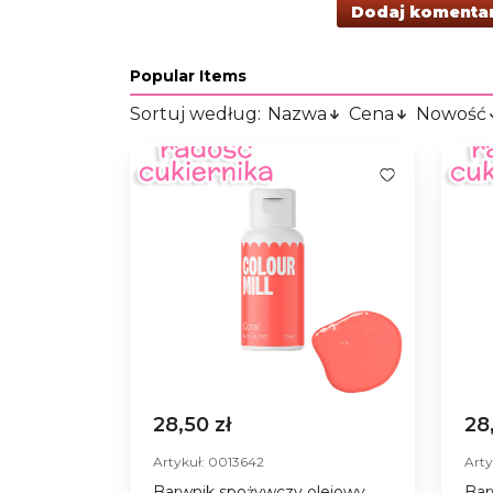
Dodaj komenta
Popular Items
Sortuj według:
Nazwa
Cena
Nowość
28,50 zł
28
Artykuł: 0013642
Arty
Barwnik spożywczy olejowy
Bar