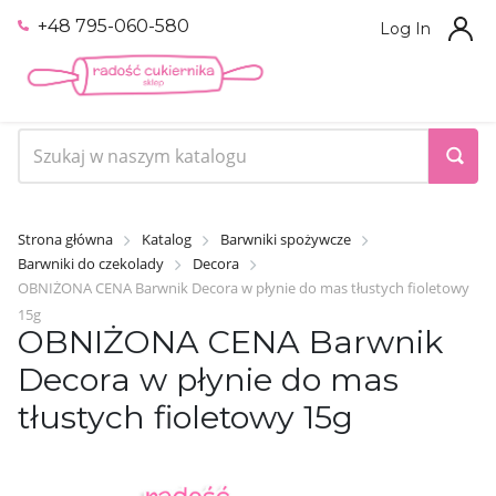
+48 795-060-580
Log In
Strona główna
Katalog
Barwniki spożywcze
Barwniki do czekolady
Decora
OBNIŻONA CENA Barwnik Decora w płynie do mas tłustych fioletowy
15g
OBNIŻONA CENA Barwnik
Decora w płynie do mas
tłustych fioletowy 15g