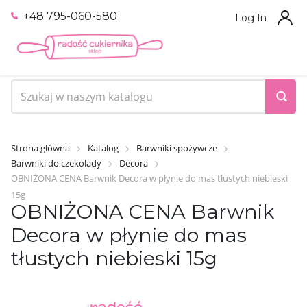
+48 795-060-580
Log In
Strona główna
Katalog
Barwniki spożywcze
Barwniki do czekolady
Decora
OBNIŻONA CENA Barwnik Decora w płynie do mas tłustych niebieski
15g
OBNIŻONA CENA Barwnik
Decora w płynie do mas
tłustych niebieski 15g