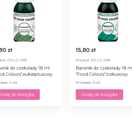
,80 zł
15,80 zł
kuł: OS-LC-063
Artykuł: OS-LC-066
wnik do czekolady 18 ml
Barwnik do czekolady 18 m
od Colours",eukaliptusowy
"Food Colours",turkusowy
lepe: 4 szt.
W sklepe: 3 szt.
Dodaj do koszyka
Dodaj do koszyka