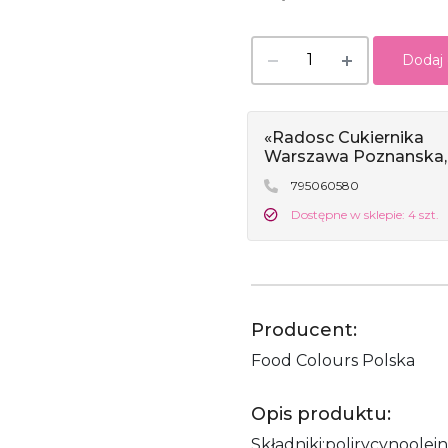
Dodaj
«Radosc Cukiernika
Warszawa Poznanska,
795060580
Dostępne w sklepie: 4 szt.
Producent:
Food Colours Polska
Opis produktu:
Składniki:polirycynooleini