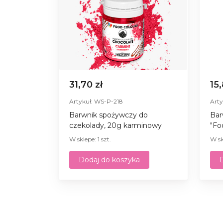
31,70 zł
15
Artykuł: WS-P-218
Arty
Barwnik spożywczy do
Bar
czekolady, 20g karminowy
"Fo
W sklepe: 1 szt.
W sk
Dodaj do koszyka