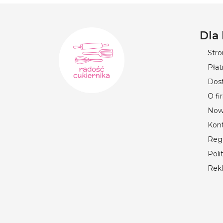
Dla
Str
Płat
Dos
O fi
Now
Kon
Reg
Poli
Rek