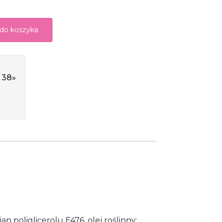
 do koszyka
 38»
an poliglicerolu E476, olej roślinny: