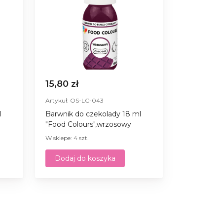
15,80 zł
Artykuł: OS-LC-043
l
Barwnik do czekolady 18 ml
"Food Colours",wrzosowy
W sklepe: 4 szt.
Dodaj do koszyka