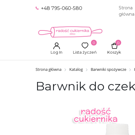
Strona
+48 795-060-580
główna
0
0
Log In
Lista życzeń
Koszyk
Strona główna
Katalog
Barwniki spożywcze
Barwnik do czek