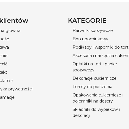
 klientów
KATEGORIE
ona główna
Barwniki spożywcze
ność
Bon upominkowy
tawa
Podkłady i wsporniki do tor
rmie
Akcesoria i narzędzia cukier
ośći
Opłatki na tort i papier
spożywczy
takt
Dekoracje cukiernicze
ulamin
Formy do pieczenia
tyka prywatności
Opakowania cukiernicze i
lamacje
pojemniki na desery
Składniki do wypieków i
dekoracji