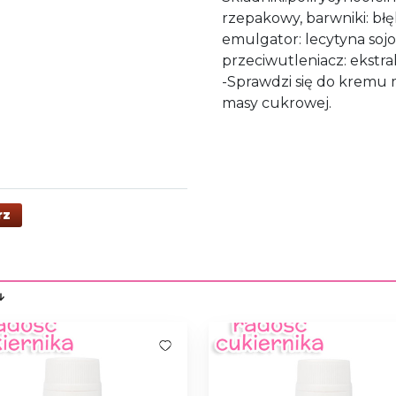
rzepakowy, barwniki: błę
emulgator: lecytyna sojo
przeciwutleniacz: ekstr
-Sprawdzi się do kremu 
masy cukrowej.
rz