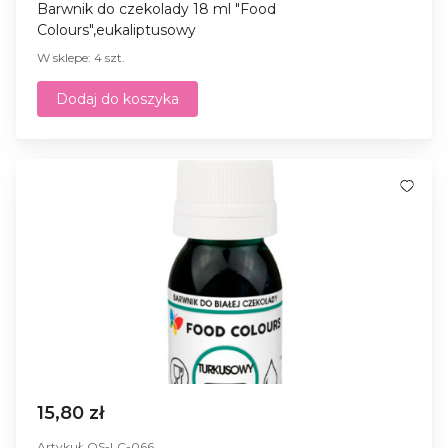
Barwnik do czekolady 18 ml "Food
Colours",eukaliptusowy
W sklepe: 4 szt.
Dodaj do koszyka
15,80 zł
Artykuł: OS-LC-066