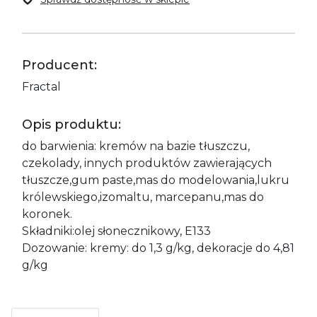
Producent:
Fractal
Opis produktu:
do barwienia: kremów na bazie tłuszczu,
czekolady, innych produktów zawierających
tłuszcze,gum paste,mas do modelowania,lukru
królewskiego,izomaltu, marcepanu,mas do
koronek.
Składniki:olej słonecznikowy, E133
Dozowanie: kremy: do 1,3 g/kg, dekoracje do 4,81
g/kg