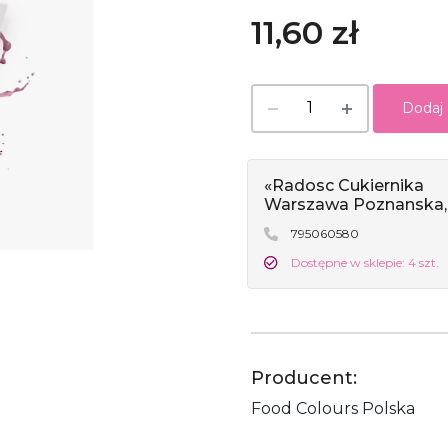
11,60 zł
Dodaj
«Radosc Cukiernika
Warszawa Poznanska,
795060580
Dostępne w sklepie: 4 szt.
Producent:
Food Colours Polska