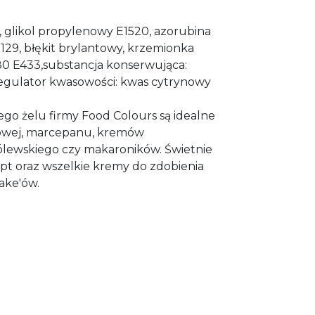
2, glikol propylenowy E1520, azorubina
d 129, błękit brylantowy, krzemionka
 80 E433,substancja konserwująca:
regulator kwasowości: kwas cytrynowy
ego żelu firmy Food Colours są idealne
owej, marcepanu, kremów
ólewskiego czy makaroników. Świetnie
opt oraz wszelkie kremy do zdobienia
cake'ów.