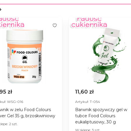
,95 zł
11,60 zł
ykuł: WSG-016
Artykuł: T-054
wnik w żelu Food Colours
Barwnik spożywczy gel w
er Gel 35 g, brzoskwiniowy
tubce Food Colours
eukaliptusowy, 30 g
lepe: 2 szt.
W sklepe: 3 szt.