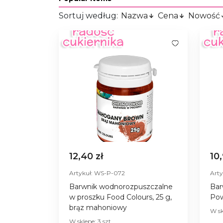
Sortuj według:
Nazwa
Cena
Nowość
12,40 zł
10
Artykuł: WS-P-072
Art
Barwnik wodnorozpuszczalne
Bar
w proszku Food Colours, 25 g,
Pow
brąz mahoniowy
W sk
W sklepe: 3 szt.