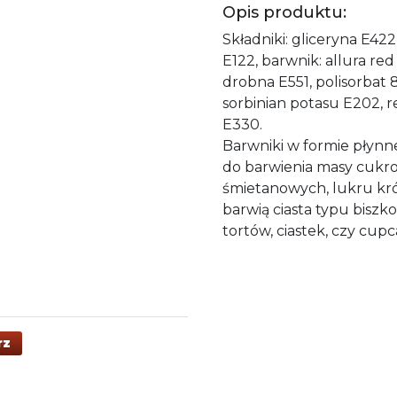
Opis produktu:
Składniki: gliceryna E42
E122, barwnik: allura re
drobna E551, polisorbat
sorbinian potasu E202, 
E330.
Barwniki w formie płynn
do barwienia masy cukr
śmietanowych, lukru kr
barwią ciasta typu biszk
tortów, ciastek, czy cup
rz