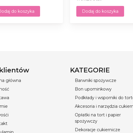
Dodaj do koszyka
Dodaj do koszyka
 klientów
KATEGORIE
ona główna
Barwniki spożywcze
ność
Bon upominkowy
tawa
Podkłady i wsporniki do tor
rmie
Akcesoria i narzędzia cukier
ośći
Opłatki na tort i papier
spożywczy
takt
Dekoracje cukiernicze
ulamin