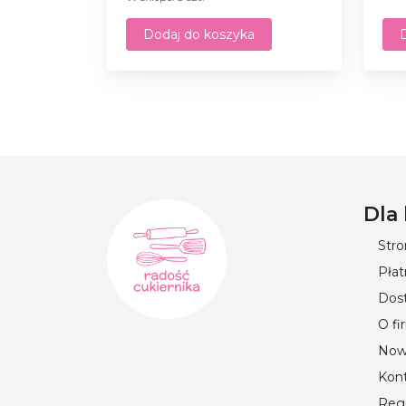
Dodaj do koszyka
Dla
Str
Płat
Dos
O fi
Now
Kon
Reg