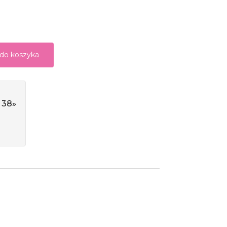
 do koszyka
 38»