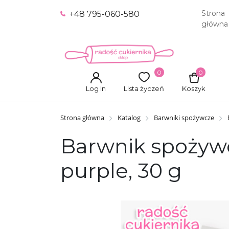
Strona
+48 795-060-580
główna
0
0
Log In
Lista życzeń
Koszyk
Strona główna
Katalog
Barwniki spożywcze
Barwnik spożywc
purple, 30 g