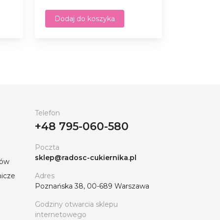
Dodaj do koszyka
Telefon
+48 795-060-580
Poczta
sklep@radosc-cukiernika.pl
tów
nicze
Adres
Poznańska 38, 00-689 Warszawa
Godziny otwarcia sklepu
internetowego