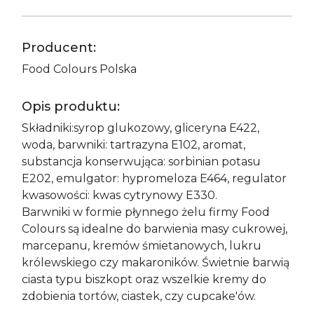
Producent:
Food Colours Polska
Opis produktu:
Składniki:syrop glukozowy, gliceryna E422,
woda, barwniki: tartrazyna E102, aromat,
substancja konserwująca: sorbinian potasu
E202, emulgator: hypromeloza E464, regulator
kwasowości: kwas cytrynowy E330.
Barwniki w formie płynnego żelu firmy Food
Colours są idealne do barwienia masy cukrowej,
marcepanu, kremów śmietanowych, lukru
królewskiego czy makaroników. Świetnie barwią
ciasta typu biszkopt oraz wszelkie kremy do
zdobienia tortów, ciastek, czy cupcake'ów.