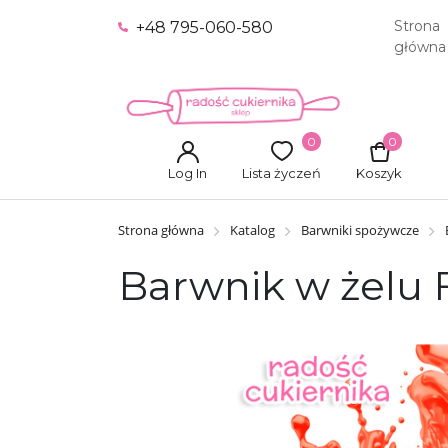
Strona
+48 795-060-580
główna
0
0
Log In
Lista życzeń
Koszyk
Strona główna
Katalog
Barwniki spożywcze
Barwnik w żelu F