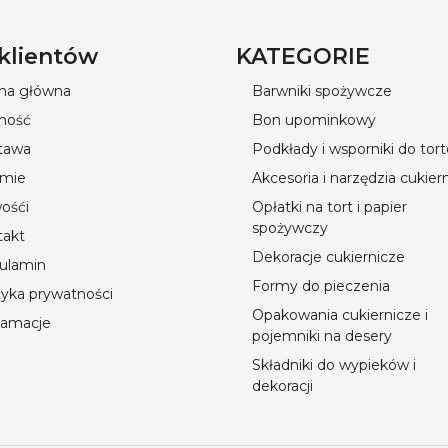
 klientów
KATEGORIE
ona główna
Barwniki spożywcze
ność
Bon upominkowy
tawa
Podkłady i wsporniki do tor
rmie
Akcesoria i narzędzia cukier
ośći
Opłatki na tort i papier
spożywczy
takt
Dekoracje cukiernicze
ulamin
Formy do pieczenia
tyka prywatności
Opakowania cukiernicze i
lamacje
pojemniki na desery
Składniki do wypieków i
dekoracji