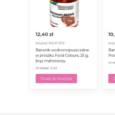
12,40 zł
10
Artykuł: WS-P-072
Art
Barwnik wodnorozpuszczalne
Bar
w proszku Food Colours, 25 g,
Pow
brąz mahoniowy
W sk
W sklepe: 3 szt.
Dodaj do koszyka