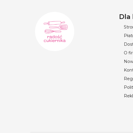
Dla
Str
Płat
Dos
O fi
Now
Kon
Reg
Poli
Rek