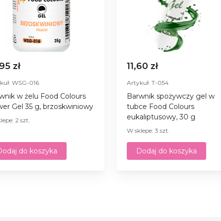
,95 zł
11,60 zł
ykuł: WSG-016
Artykuł: T-054
wnik w żelu Food Colours
Barwnik spożywczy gel w
er Gel 35 g, brzoskwiniowy
tubce Food Colours
eukaliptusowy, 30 g
lepe: 2 szt.
W sklepe: 3 szt.
Dodaj do koszyka
Dodaj do koszyka