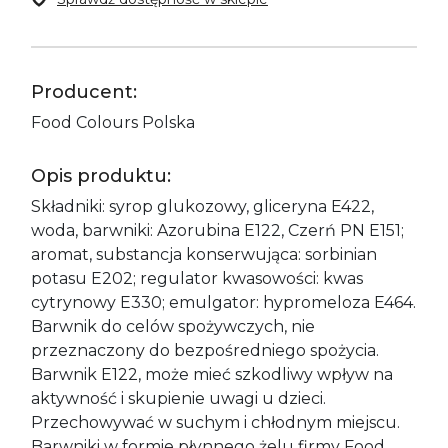
Producent:
Food Colours Polska
Opis produktu:
Składniki: syrop glukozowy, gliceryna E422,
woda, barwniki: Azorubina E122, Czerń PN E151;
aromat, substancja konserwująca: sorbinian
potasu E202; regulator kwasowości: kwas
cytrynowy E330; emulgator: hypromeloza E464.
Barwnik do celów spożywczych, nie
przeznaczony do bezpośredniego spożycia.
Barwnik E122, może mieć szkodliwy wpływ na
aktywność i skupienie uwagi u dzieci.
Przechowywać w suchym i chłodnym miejscu.
Barwniki w formie płynnego żelu firmy Food