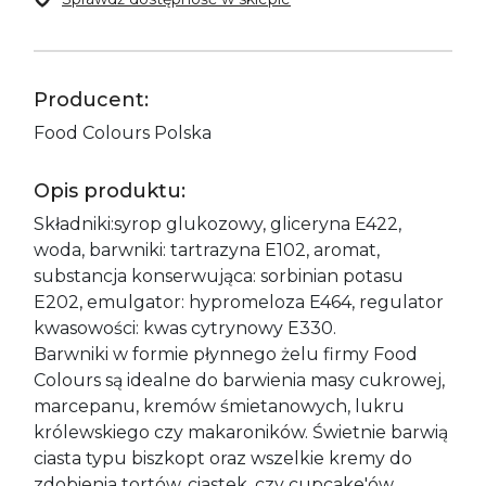
Producent:
Food Colours Polska
Opis produktu:
Składniki:syrop glukozowy, gliceryna E422,
woda, barwniki: tartrazyna E102, aromat,
substancja konserwująca: sorbinian potasu
E202, emulgator: hypromeloza E464, regulator
kwasowości: kwas cytrynowy E330.
Barwniki w formie płynnego żelu firmy Food
Colours są idealne do barwienia masy cukrowej,
marcepanu, kremów śmietanowych, lukru
królewskiego czy makaroników. Świetnie barwią
ciasta typu biszkopt oraz wszelkie kremy do
zdobienia tortów, ciastek, czy cupcake'ów.