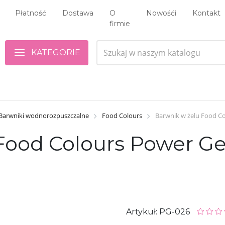
Płatność
Dostawa
O
Nowośći
Kontakt
firmie
KATEGORIE
Barwniki wodnorozpuszczalne
Food Colours
Barwnik w żelu Food C
Food Colours Power Gel
Artykuł: PG-026