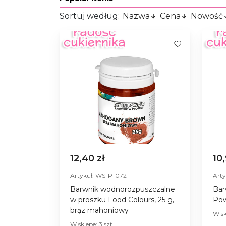
Sortuj według:
Nazwa
Cena
Nowość
12,40 zł
10
Artykuł: WS-P-072
Art
Barwnik wodnorozpuszczalne
Bar
w proszku Food Colours, 25 g,
Pow
brąz mahoniowy
W sk
W sklepe: 3 szt.