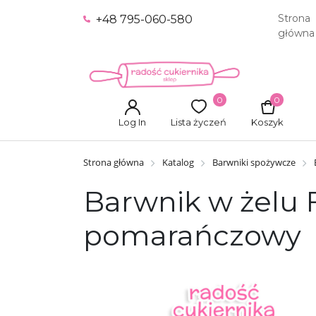
Strona
+48 795-060-580
główna
0
0
Log In
Lista życzeń
Koszyk
Strona główna
Katalog
Barwniki spożywcze
Barwnik w żelu 
pomarańczowy