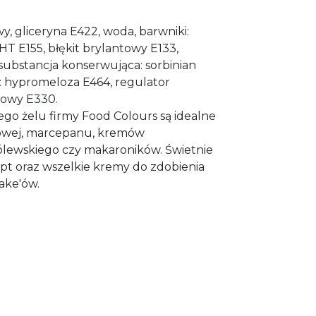
y, gliceryna E422, woda, barwniki:
 HT E155, błękit brylantowy E133,
substancja konserwująca: sorbinian
: hypromeloza E464, regulator
nowy E330.
ego żelu firmy Food Colours są idealne
owej, marcepanu, kremów
ólewskiego czy makaroników. Świetnie
opt oraz wszelkie kremy do zdobienia
cake'ów.