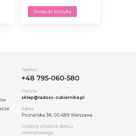
Dodaj do koszyka
Telefon
+48 795-060-580
Poczta
sklep@radosc-cukiernika.pl
tów
nicze
Adres
Poznańska 38, 00-689 Warszawa
Godziny otwarcia sklepu
internetowego