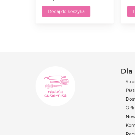
Dodaj do koszyka
Dla
Str
Płat
Dos
O fi
Now
Kon
Reg