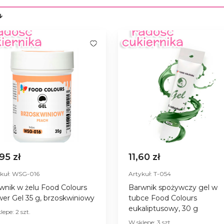
,95 zł
11,60 zł
ykuł: WSG-016
Artykuł: T-054
wnik w żelu Food Colours
Barwnik spożywczy gel w
er Gel 35 g, brzoskwiniowy
tubce Food Colours
eukaliptusowy, 30 g
lepe: 2 szt.
W sklepe: 3 szt.