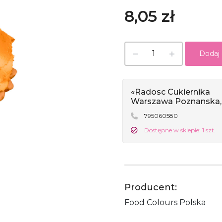
8,05 zł
Dodaj
«Radosc Cukiernika
Warszawa Poznanska,
795060580
Dostępne w sklepie: 1 szt.
Producent:
Food Colours Polska