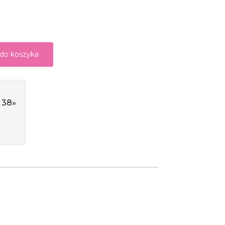
 do koszyka
 38»