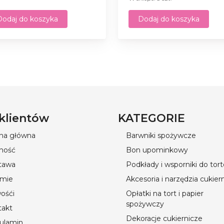
Dodaj do koszyka
Dodaj do koszyka
 klientów
KATEGORIE
ona główna
Barwniki spożywcze
ność
Bon upominkowy
tawa
Podkłady i wsporniki do tor
rmie
Akcesoria i narzędzia cukier
ośći
Opłatki na tort i papier
spożywczy
takt
Dekoracje cukiernicze
ulamin