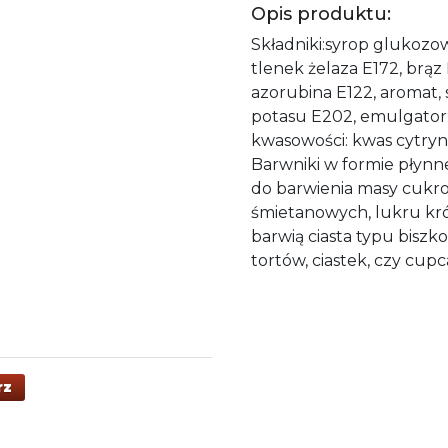
Opis produktu:
Składniki:syrop glukozow
tlenek żelaza E172, brąz
azorubina E122, aromat, 
potasu E202, emulgator
kwasowości: kwas cytry
Barwniki w formie płynn
do barwienia masy cukr
śmietanowych, lukru kr
barwią ciasta typu biszk
tortów, ciastek, czy cup
rz