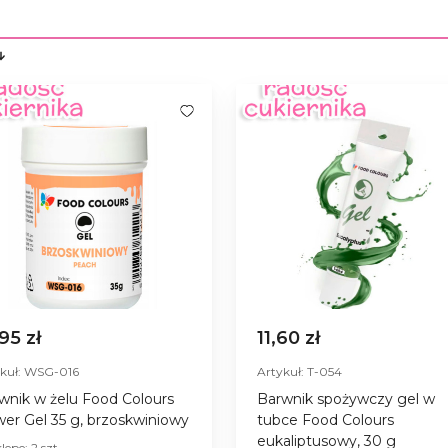
,95 zł
11,60 zł
ykuł: WSG-016
Artykuł: T-054
wnik w żelu Food Colours
Barwnik spożywczy gel w
er Gel 35 g, brzoskwiniowy
tubce Food Colours
eukaliptusowy, 30 g
lepe: 2 szt.