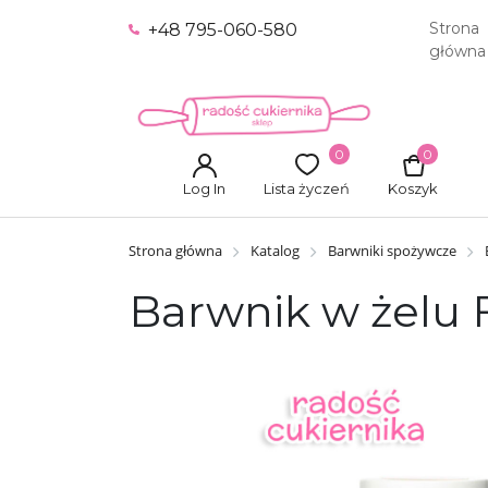
Strona
+48 795-060-580
główna
0
0
Log In
Lista życzeń
Koszyk
Strona główna
Katalog
Barwniki spożywcze
Barwnik w żelu F