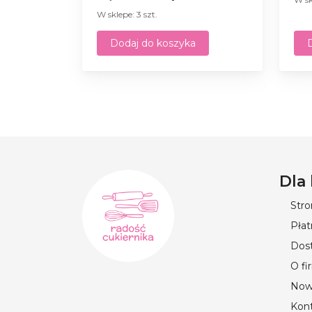
W sklepe: 3 szt.
Dodaj do koszyka
Dla
Str
Płat
Dos
O fi
Now
Kon