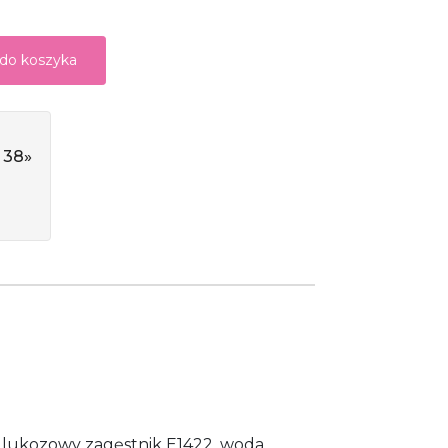
 do koszyka
 38»
p glukozowy zagęstnik E1422, woda