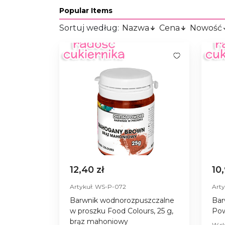
Popular Items
Sortuj według:
Nazwa
Cena
Nowość
12,40 zł
10
Artykuł: WS-P-072
Art
Barwnik wodnorozpuszczalne
Bar
w proszku Food Colours, 25 g,
Pow
brąz mahoniowy
W sk