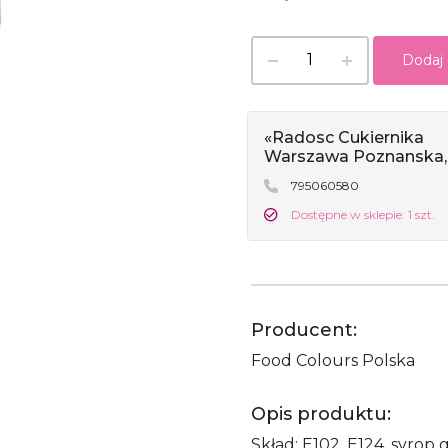
Dodaj
«Radosc Cukiernika
Warszawa Poznanska,
795060580
Dostępne w sklepie: 1 szt.
Producent:
Food Colours Polska
Opis produktu:
Skład: E102, E124, syro