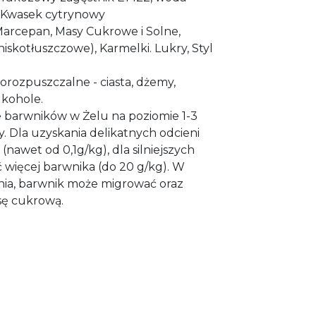
, Kwasek cytrynowy
arcepan, Masy Cukrowe i Solne,
skotłuszczowe), Karmelki. Lukry, Styl
orozpuszczalne - ciasta, dżemy,
alkohole.
barwników w Żelu na poziomie 1-3
. Dla uzyskania delikatnych odcieni
(nawet od 0,1g/kg), dla silniejszych
więcej barwnika (do 20 g/kg). W
ia, barwnik może migrować oraz
sę cukrową.