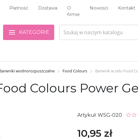
Płatność
Dostawa
O
Nowośći
Kontakt
firmie
KATEGORIE
Barwniki wodnorozpuszczalne
Food Colours
Barwnik w żelu Food Col
ood Colours Power Gel 
Artykuł: WSG-020
10,95 zł