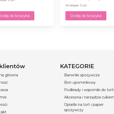
W sklepe: 3 szt.
Dodaj do koszyka
Dodaj do koszyka
 klientów
KATEGORIE
ona główna
Barwniki spożywcze
ność
Bon upominkowy
tawa
Podkłady i wsporniki do tor
rmie
Akcesoria i narzędzia cukier
ośći
Opłatki na tort i papier
spożywczy
takt