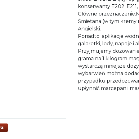
konserwanty E202, E211
Główne przeznaczenie:M
Śmietana (w tym kremy ni
Angielski.
Ponadto: aplikacje wodn
galaretki, lody, napoje i 
Przyjmujemy dozowanie 
grama na 1 kilogram masy
wystarczą mniejsze dozy 
wybarwień można dodać 
przypadku przedozowan
upłynnić marcepan i ma
rz