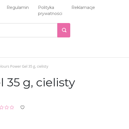
Regulamin
Polityka
Reklamacje
prywatności
ours Power Gel 35 g, cielisty
35 g, cielisty