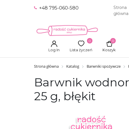
Strona
+48 795-060-580
główna
0
0
Log In
Lista życzeń
Koszyk
Strona główna
Katalog
Barwniki spożywcze
Barwnik wodnoro
25 g, błękit