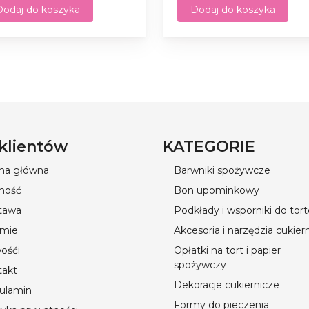
Dodaj do koszyka
Dodaj do koszyka
 klientów
KATEGORIE
ona główna
Barwniki spożywcze
ność
Bon upominkowy
tawa
Podkłady i wsporniki do tor
rmie
Akcesoria i narzędzia cukier
ośći
Opłatki na tort i papier
spożywczy
takt
Dekoracje cukiernicze
ulamin
Formy do pieczenia