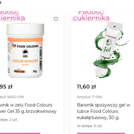
,95 zł
11,60 zł
ykuł: WSG-016
Artykuł: T-054
wnik w żelu Food Colours
Barwnik spożywczy gel w
er Gel 35 g, brzoskwiniowy
tubce Food Colours
eukaliptusowy, 30 g
lepe: 2 szt.
W sklepe: 3 szt.