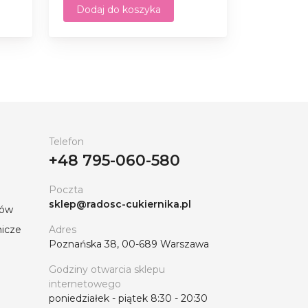
Dodaj do koszyka
Telefon
+48 795-060-580
Poczta
sklep@radosc-cukiernika.pl
tów
nicze
Adres
Poznańska 38, 00-689 Warszawa
Godziny otwarcia sklepu
internetowego
poniedziałek - piątek 8:30 - 20:30