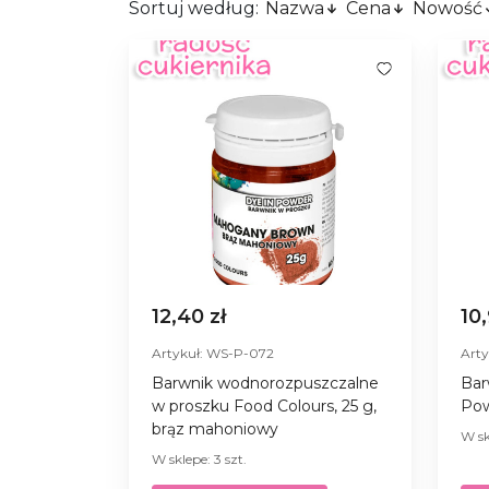
Sortuj według:
Nazwa
Cena
Nowość
12,40 zł
10
Artykuł: WS-P-072
Art
Barwnik wodnorozpuszczalne
Bar
w proszku Food Colours, 25 g,
Pow
brąz mahoniowy
W sk
W sklepe: 3 szt.