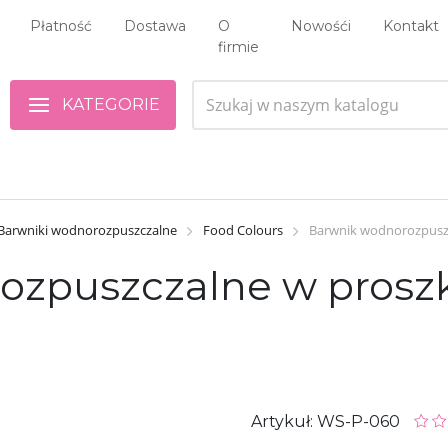
Płatność
Dostawa
O
Nowośći
Kontakt
firmie
KATEGORIE
Barwniki wodnorozpuszczalne
Food Colours
Barwnik wodnorozpuszcz
zpuszczalne w proszk
Artykuł: WS-P-060