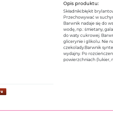
Opis produktu:
Składniki:błękit brylant
Przechowywać w suchym
Barwnik nadaje się do w
wodę, np.: śmietany, gal
do waty cukrowej. Barw
glicerynie i glikolu. Nie n
czekolady.Barwnik synt
wydajny. Po rozcieńczen
powierzchniach (lukier,
rz