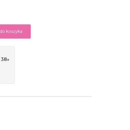
 do koszyka
 38»