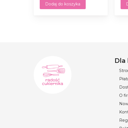
Dodaj do koszyka
Dla
Str
Płat
Dos
O fi
Now
Kon
Reg