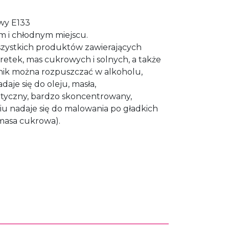
owy E133
 i chłodnym miejscu.
szystkich produktów zawierających
aretek, mas cukrowych i solnych, a także
nik można rozpuszczać w alkoholu,
adaje się do oleju, masła,
etyczny, bardzo skoncentrowany,
iu nadaje się do malowania po gładkich
 masa cukrowa).