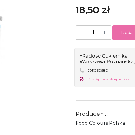
18,50 zł
Dodaj
«Radosc Cukiernika
Warszawa Poznanska,
795060580
Dostępne w sklepie: 3 szt.
Producent:
Food Colours Polska