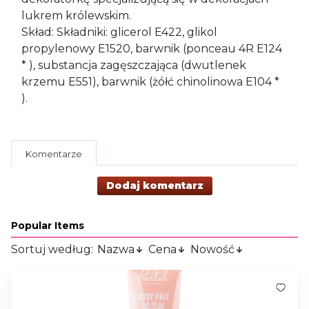
lukrem królewskim.
Skład: Składniki: glicerol E422, glikol
propylenowy E1520, barwnik (ponceau 4R E124
* ), substancja zagęszczająca (dwutlenek
krzemu E551), barwnik (żółć chinolinowa E104 *
).
Komentarze
Dodaj komentarz
Popular Items
Sortuj według:
Nazwa
Cena
Nowość