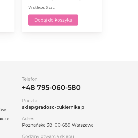
W sklepe: 5 szt.
Dodaj do koszyka
Telefon
+48 795-060-580
Poczta
sklep@radosc-cukiernika.pl
tów
nicze
Adres
Poznańska 38, 00-689 Warszawa
Godziny otwarcia sklepu