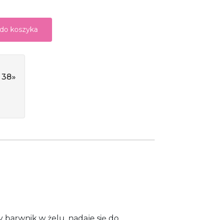
 do koszyka
 38»
barwnik w żelu, nadaje się do