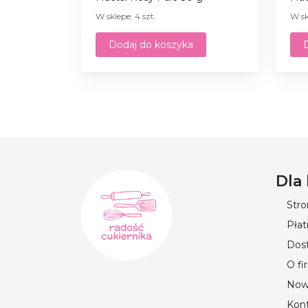
W sklepe: 4 szt.
W sk
Dodaj do koszyka
Dla
Str
Płat
Dos
O fi
Now
Kon