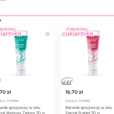
,70 zł
16,70 zł
kuł: 0013656
Artykuł: 0013661
wnik spożywczy w żelu
Barwnik spożywczy w żelu
ctal Miętowy Zielony 30 g
Fractal Scarlet 30 g