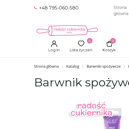
Strona
+48 795-060-580
główna
0
0
Log In
Lista życzeń
Koszyk
Strona główna
Katalog
Barwniki spożywcze
Barwnik spożywcz