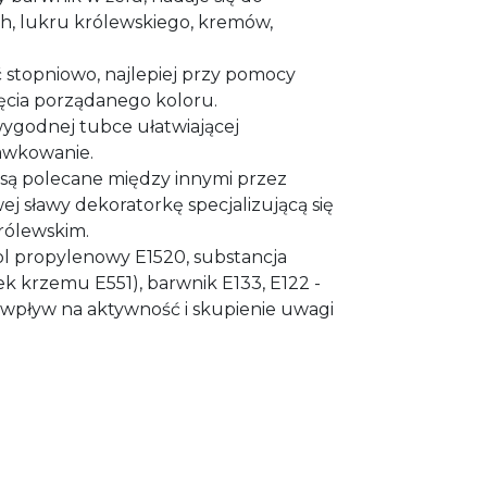
h, lukru królewskiego, kremów,
stopniowo, najlepiej przy pomocy
ięcia porządanego koloru.
wygodnej tubce ułatwiającej
awkowanie.
są polecane między innymi przez
 sławy dekoratorkę specjalizującą się
rólewskim.
ikol propylenowy E1520, substancja
k krzemu E551), barwnik E133, E122 -
wpływ na aktywność i skupienie uwagi