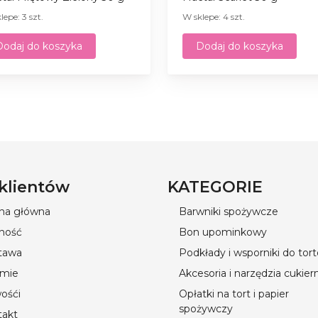
lepe: 3 szt.
W sklepe: 4 szt.
Dodaj do koszyka
Dodaj do koszyka
 klientów
KATEGORIE
ona główna
Barwniki spożywcze
ność
Bon upominkowy
tawa
Podkłady i wsporniki do tor
rmie
Akcesoria i narzędzia cukier
ośći
Opłatki na tort i papier
spożywczy
takt