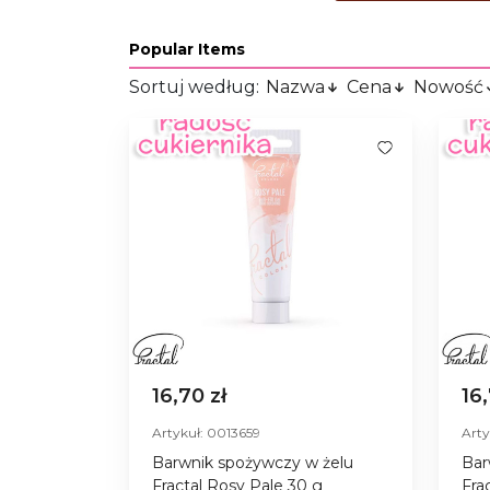
Popular Items
Sortuj według:
Nazwa
Cena
Nowość
16,70 zł
16
Artykuł: 0013659
Arty
Barwnik spożywczy w żelu
Bar
Fractal Rosy Pale 30 g
Fra