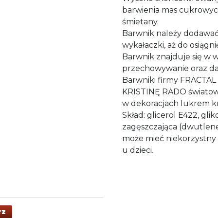
barwienia mas cukrowyc
śmietany.
Barwnik należy dodawać 
wykałaczki, aż do osiągn
Barwnik znajduje się w 
przechowywanie oraz d
Barwniki firmy FRACTAL 
KRISTINĘ RADO światowej
w dekoracjach lukrem k
Skład: glicerol E422, gl
zagęszczająca (dwutlene
może mieć niekorzystny 
u dzieci.
rz