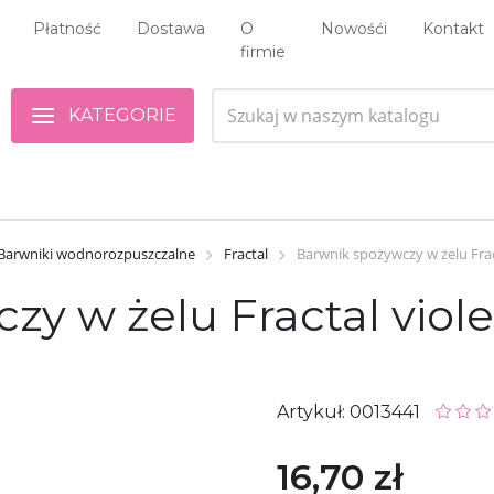
Płatność
Dostawa
O
Nowośći
Kontakt
firmie
KATEGORIE
Barwniki wodnorozpuszczalne
Fractal
Barwnik spożywczy w żelu Fract
y w żelu Fractal viole
Artykuł: 0013441
16,70 zł