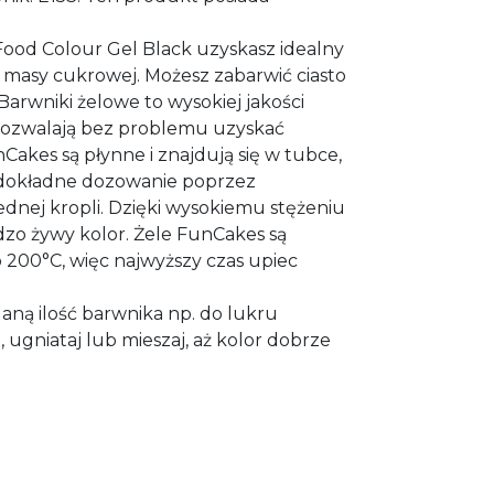
Food Colour Gel Black uzyskasz idealny
b masy cukrowej. Możesz zabarwić ciasto
Barwniki żelowe to wysokiej jakości
 pozwalają bez problemu uzyskać
nCakes są płynne i znajdują się w tubce,
 dokładne dozowanie poprzez
dnej kropli. Dzięki wysokiemu stężeniu
rdzo żywy kolor. Żele FunCakes są
 200°C, więc najwyższy czas upiec
aną ilość barwnika np. do lukru
ugniataj lub mieszaj, aż kolor dobrze