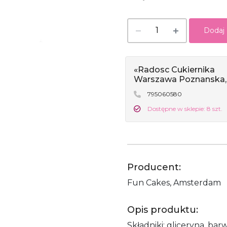
Dodaj
«Radosc Cukiernika
Warszawa Poznanska,
795060580
Dostępne w sklepie: 8 szt.
Producent:
Fun Cakes, Amsterdam
Opis produktu:
Składniki: gliceryna, bar