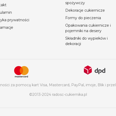
spożywczy
takt
Dekoracje cukiernicze
ulamin
Formy do pieczenia
tyka prywatności
Opakowania cukiernicze i
lamacje
pojemniki na desery
Składniki do wypieków i
dekoracji
ości za pomocą kart Visa, Mastercard, PayPal, imoje, Blik i p
©2013-2024 radosc-cukiernika.pl