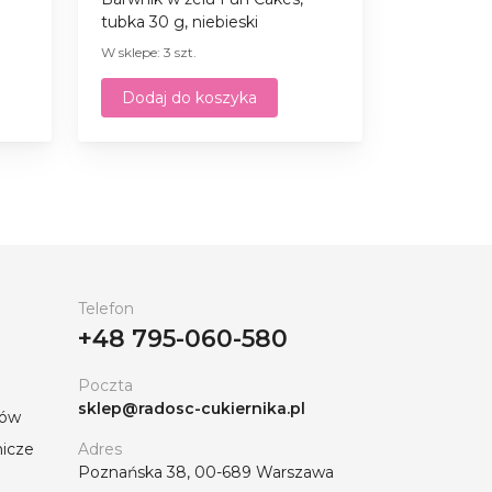
tubka 30 g, niebieski
W sklepe: 3 szt.
Dodaj do koszyka
Telefon
+48 795-060-580
Poczta
sklep@radosc-cukiernika.pl
tów
nicze
Adres
Poznańska 38, 00-689 Warszawa