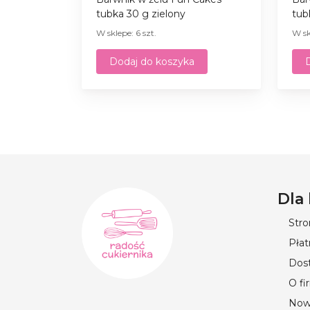
tubka 30 g zielony
tub
W sklepe: 6 szt.
W sk
Dodaj do koszyka
Dla
Str
Płat
Dos
O fi
Now