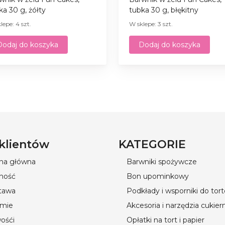
ka 30 g, żółty
tubka 30 g, błękitny
lepe: 4 szt.
W sklepe: 3 szt.
Dodaj do koszyka
Dodaj do koszyka
 klientów
KATEGORIE
ona główna
Barwniki spożywcze
ność
Bon upominkowy
tawa
Podkłady i wsporniki do tor
rmie
Akcesoria i narzędzia cukier
ośći
Opłatki na tort i papier