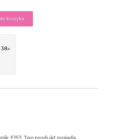
 do koszyka
 38»
wnik: E153. Ten produkt posiada