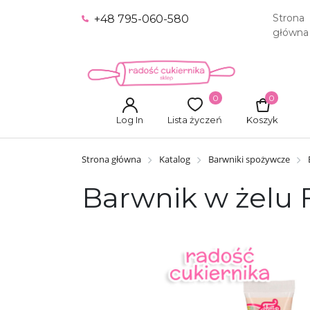
Strona
+48 795-060-580
główna
0
0
Log In
Lista życzeń
Koszyk
Strona główna
Katalog
Barwniki spożywcze
Barwnik w żelu F