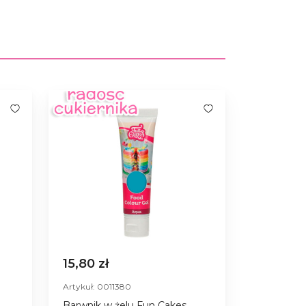
15,80 zł
Artykuł: 0011380
Barwnik w żelu Fun Cakes,