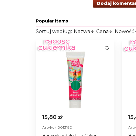
Dodaj komenta
Popular Items
Sortuj według:
Nazwa
Cena
Nowość
15,80 zł
15
Artykuł: 0013190
Arty
Barwnik w żelu Fun Cakes
Bar