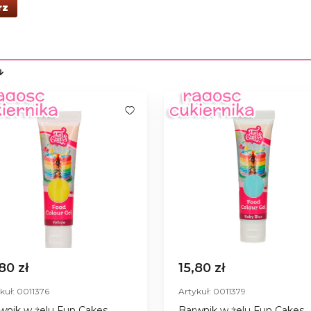
rz
,80 zł
15,80 zł
kuł: 0011376
Artykuł: 0011379
wnik w żelu Fun Cakes,
Barwnik w żelu Fun Cakes,