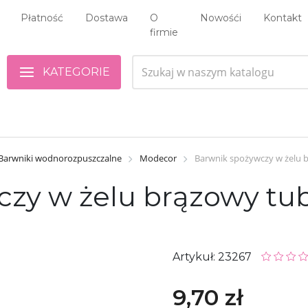
Płatność
Dostawa
O
Nowośći
Kontakt
firmie
KATEGORIE
Barwniki wodnorozpuszczalne
Modecor
Barwnik spożywczy w żelu b
zy w żelu brązowy tub
Artykuł: 23267
9,70 zł