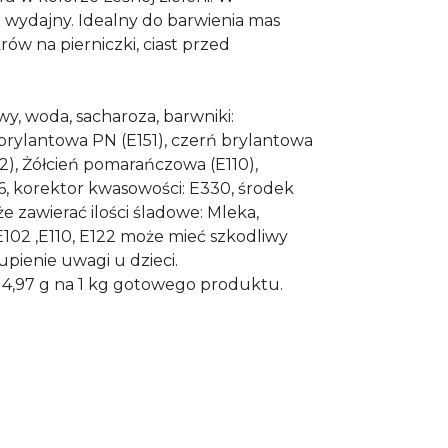
wydajny. Idealny do barwienia mas
ów na pierniczki, ciast przed
wy, woda, sacharoza, barwniki:
 brylantowa PN (E151), czerń brylantowa
22), Żółcień pomarańczowa (E110),
6, korektor kwasowości: E330, środek
 zawierać ilości śladowe: Mleka,
E102 ,E110, E122 może mieć szkodliwy
pienie uwagi u dzieci.
4,97 g na 1 kg gotowego produktu.