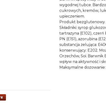
wygodnej tubce. Bardzo 
cukrowych, kremów, lukr
upieczeniem.
Produkt bezglutenowy.
Składniki: syrop glukozo
tartrazyna (E102), czerń
PN (E151), azorubina (E1
substancja żelująca: E40
konserwujący: E202. Może
Orzechów, Soi. Barwnik 
wpływ na aktywność i sku
Maksymalne dozowanie: 
rz