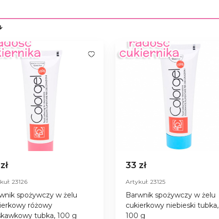
 zł
33 zł
kuł: 23126
Artykuł: 23125
wnik spożywczy w żelu
Barwnik spożywczy w żelu
ierkowy różowy
cukierkowy niebieski tubka,
skawkowy tubka, 100 g
100 g