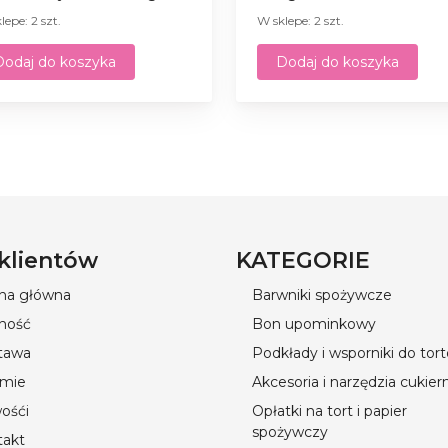
lepe: 2 szt.
W sklepe: 2 szt.
Dodaj do koszyka
Dodaj do koszyka
 klientów
KATEGORIE
ona główna
Barwniki spożywcze
ność
Bon upominkowy
tawa
Podkłady i wsporniki do tor
rmie
Akcesoria i narzędzia cukier
ośći
Opłatki na tort i papier
spożywczy
takt