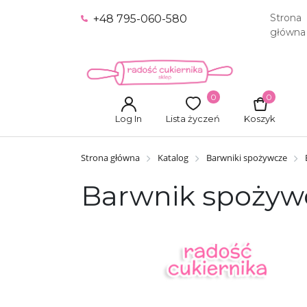
Strona
+48 795-060-580
główna
0
0
Log In
Lista życzeń
Koszyk
Strona główna
Katalog
Barwniki spożywcze
Barwnik spożywc