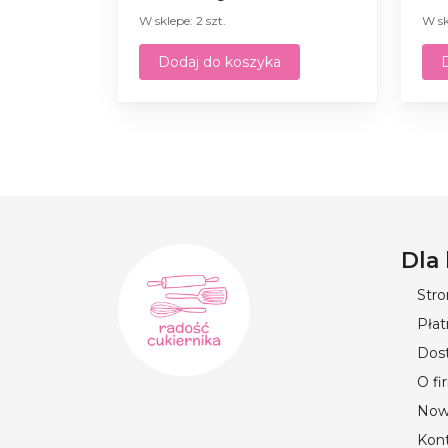
W sklepe: 2 szt.
W sk
Dodaj do koszyka
Dla
Str
Płat
Dos
O fi
Now
Kon