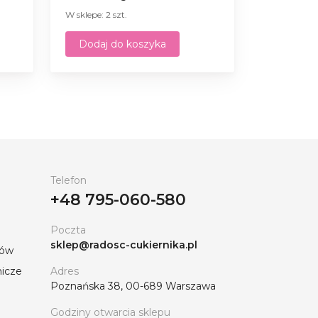
W sklepe: 2 szt.
Dodaj do koszyka
Telefon
+48 795-060-580
Poczta
sklep@radosc-cukiernika.pl
tów
nicze
Adres
Poznańska 38, 00-689 Warszawa
Godziny otwarcia sklepu