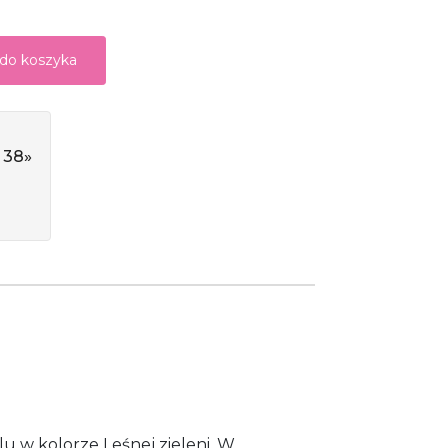
 do koszyka
 38»
u w kolorze Leśnej zieleni. W