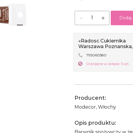
Dodaj
«Radosc Cukiernika
Warszawa Poznanska,
795060580
Dostępne w sklepie: 5 szt.
Producent:
Modecor, Włochy
Opis produktu:
Barwnik spożywczy w żel