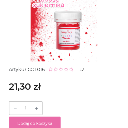
Artykuł: COL016
21,30 zł
Dodaj do koszyka