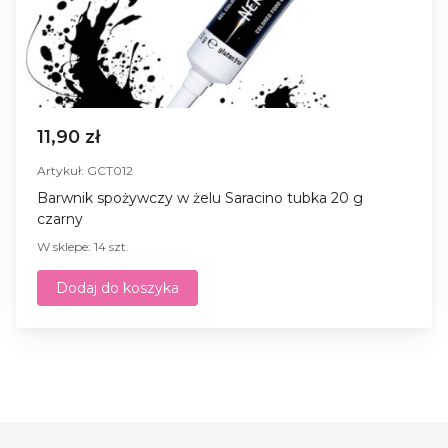
11,90 zł
Artykuł: GCT012
Barwnik spożywczy w żelu Saracino tubka 20 g
czarny
W sklepe: 14 szt.
Dodaj do koszyka