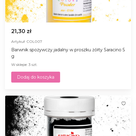
21,30 zł
Artykuł: COL007
Barwnik spożywczy jadalny w proszku żółty Saracino 5
g
W sklepe: 3 szt.
Dodaj do koszyka