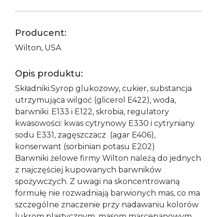
Producent:
Wilton, USA
Opis produktu:
Składniki:Syrop glukozowy, cukier, substancja
utrzymująca wilgoć (glicerol E422), woda,
barwniki: E133 i E122, skrobia, regulatory
kwasowości: kwas cytrynowy E330 i cytryniany
sodu E331, zagęszczacz (agar E406),
konserwant (sorbinian potasu E202)
Barwniki żelowe firmy Wilton należą do jednych
z najczęściej kupowanych barwników
spożywczych. Z uwagi na skoncentrowaną
formułę nie rozwadniają barwionych mas, co ma
szczególne znaczenie przy nadawaniu kolorów
lukrom plastycznym, masom marcepanowym.