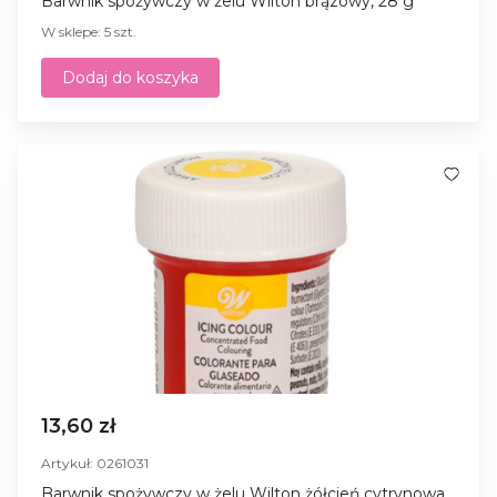
Barwnik spożywczy w żelu Wilton brązowy, 28 g
W sklepe: 5 szt.
Dodaj do koszyka
13,60 zł
Artykuł: 0261031
Barwnik spożywczy w żelu Wilton żółcień cytrynowa,