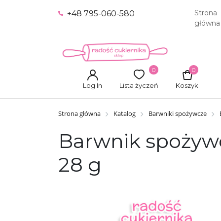
Strona
+48 795-060-580
główna
0
0
Log In
Lista życzeń
Koszyk
Strona główna
Katalog
Barwniki spożywcze
Barwnik spożywcz
28 g