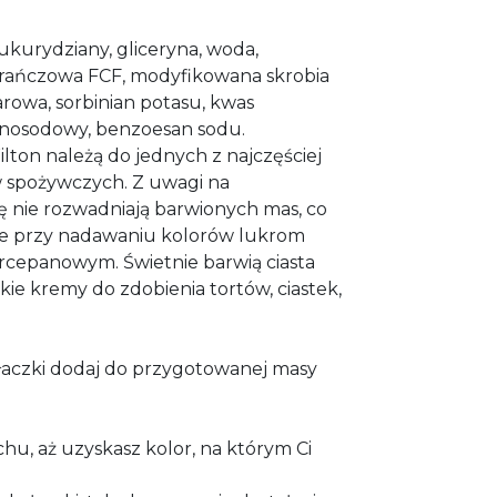
kukurydziany, gliceryna, woda,
arańczowa FCF, modyfikowana skrobia
owa, sorbinian potasu, kwas
dnosodowy, benzoesan sodu.
lton należą do jednych z najczęściej
spożywczych. Z uwagi na
 nie rozwadniają barwionych mas, co
e przy nadawaniu kolorów lukrom
cepanowym. Świetnie barwią ciasta
kie kremy do zdobienia tortów, ciastek,
łaczki dodaj do przygotowanej masy
hu, aż uzyskasz kolor, na którym Ci