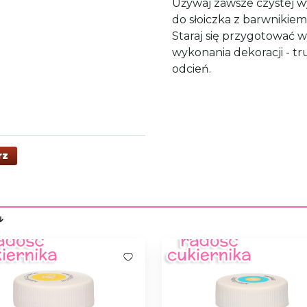
Używaj zawsze czystej wy
do słoiczka z barwnikiem
Staraj się przygotować w
wykonania dekoracji - t
odcień.
rz