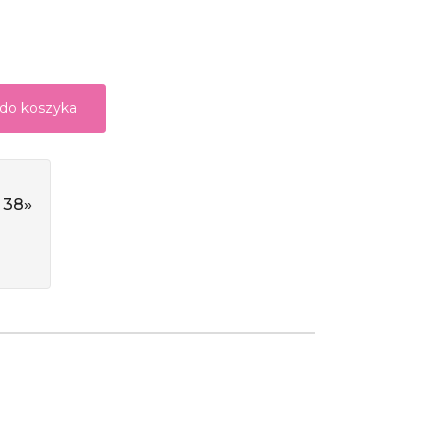
 do koszyka
 38»