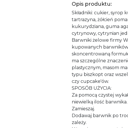
Opis produktu:
Składniki: cukier, syrop 
tartrazyna, żółcień pom
kukurydziana, guma agar
cytrynowy, cytrynian je
Barwniki żelowe firmy Wi
kupowanych barwników 
skoncentrowaną formułę
ma szczególne znaczeni
plastycznym, masom mar
typu biszkopt oraz wszel
czy cupcake'ów.
SPOSÓB UŻYCIA:
Za pomocą czystej wyka
niewielką ilość barwnika.
Zamieszaj.
Dodawaj barwnik po troc
zależy.