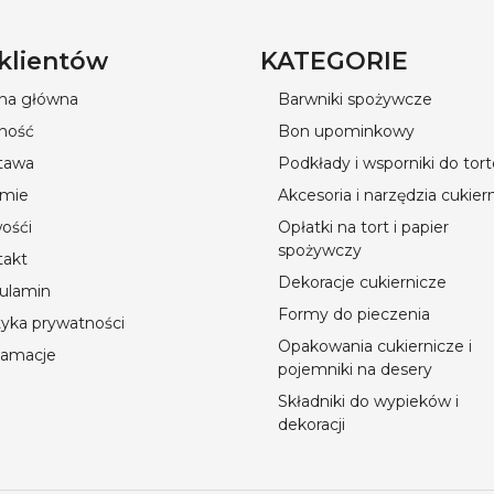
 klientów
KATEGORIE
ona główna
Barwniki spożywcze
ność
Bon upominkowy
tawa
Podkłady i wsporniki do tor
rmie
Akcesoria i narzędzia cukier
ośći
Opłatki na tort i papier
spożywczy
takt
Dekoracje cukiernicze
ulamin
Formy do pieczenia
tyka prywatności
Opakowania cukiernicze i
lamacje
pojemniki na desery
Składniki do wypieków i
dekoracji