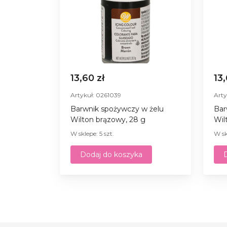
13,60 zł
13
Artykuł: 0261039
Arty
Barwnik spożywczy w żelu
Bar
Wilton brązowy, 28 g
Wil
W sklepe: 5 szt.
W sk
Dodaj do koszyka