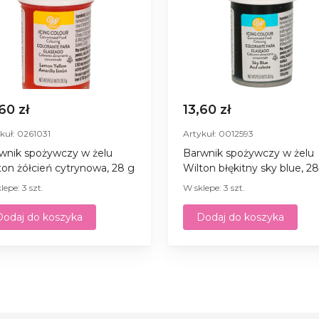
,60 zł
13,60 zł
kuł: 0261031
Artykuł: 0012593
wnik spożywczy w żelu
Barwnik spożywczy w żelu
ton żółcień cytrynowa, 28 g
Wilton błękitny sky blue, 2
lepe: 3 szt.
W sklepe: 3 szt.
Dodaj do koszyka
Dodaj do koszyka