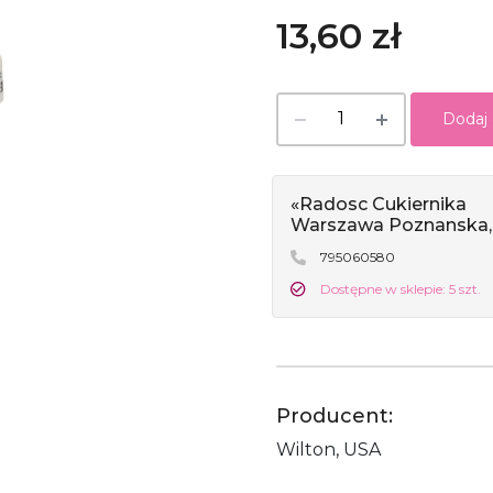
13,60 zł
Dodaj
«Radosc Cukiernika
Warszawa Poznanska,
795060580
Dostępne w sklepie: 5 szt.
Producent:
Wilton, USA