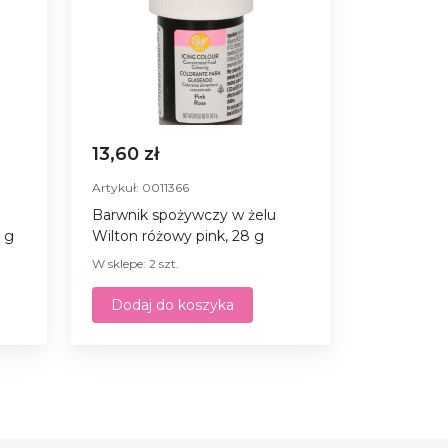
13,60 zł
Artykuł: 0011366
Barwnik spożywczy w żelu
8 g
Wilton różowy pink, 28 g
W sklepe: 2 szt.
Dodaj do koszyka