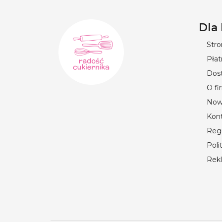
Dla
Str
Płat
Dos
O fi
Now
Kon
Reg
Poli
Rek