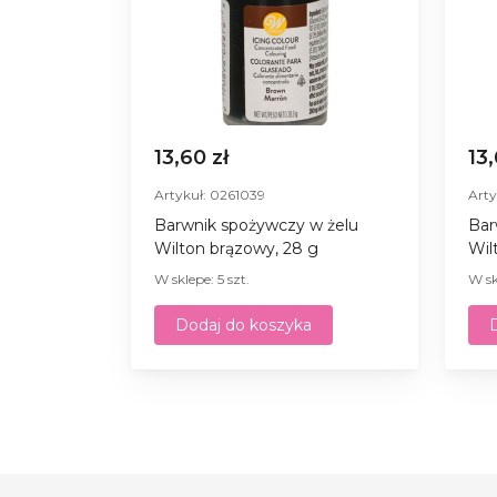
13,60 zł
13
Artykuł: 0261039
Arty
Barwnik spożywczy w żelu
Bar
Wilton brązowy, 28 g
Wil
W sklepe: 5 szt.
W sk
Dodaj do koszyka