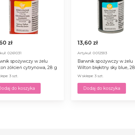
,60 zł
13,60 zł
kuł: 0261031
Artykuł: 0012593
wnik spożywczy w żelu
Barwnik spożywczy w żelu
ton żółcień cytrynowa, 28 g
Wilton błękitny sky blue, 2
lepe: 3 szt.
W sklepe: 3 szt.
Dodaj do koszyka
Dodaj do koszyka