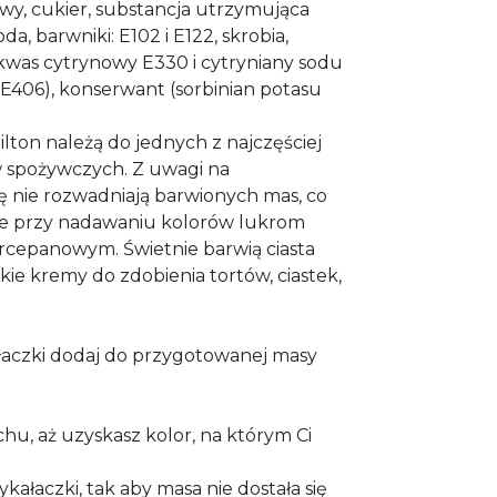
wy, cukier, substancja utrzymująca
da, barwniki: E102 i E122, skrobia,
kwas cytrynowy E330 i cytryniany sodu
 E406), konserwant (sorbinian potasu
lton należą do jednych z najczęściej
spożywczych. Z uwagi na
 nie rozwadniają barwionych mas, co
e przy nadawaniu kolorów lukrom
cepanowym. Świetnie barwią ciasta
kie kremy do zdobienia tortów, ciastek,
łaczki dodaj do przygotowanej masy
hu, aż uzyskasz kolor, na którym Ci
kałaczki, tak aby masa nie dostała się