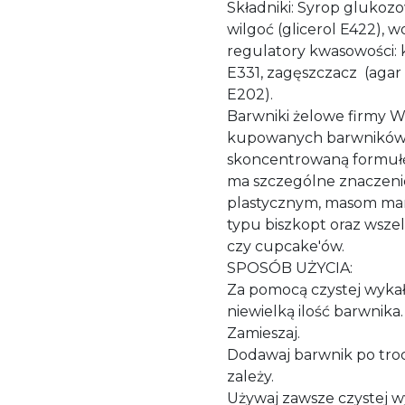
Składniki: Syrop glukozo
wilgoć (glicerol E422), wo
regulatory kwasowości: 
E331, zagęszczacz (agar
E202).
Barwniki żelowe firmy Wi
kupowanych barwników 
skoncentrowaną formułę
ma szczególne znaczeni
plastycznym, masom mar
typu biszkopt oraz wszel
czy cupcake'ów.
SPOSÓB UŻYCIA:
Za pomocą czystej wyka
niewielką ilość barwnika.
Zamieszaj.
Dodawaj barwnik po troc
zależy.
Używaj zawsze czystej wy