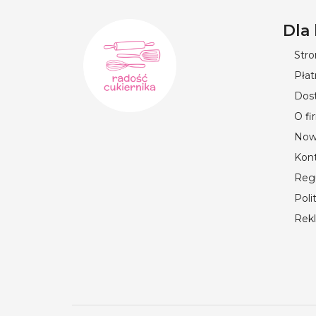
Dla
Str
Płat
Dos
O fi
Now
Kon
Reg
Poli
Rek