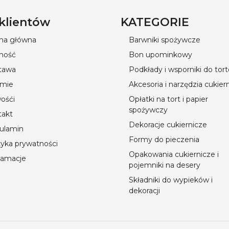
 klientów
KATEGORIE
ona główna
Barwniki spożywcze
ność
Bon upominkowy
tawa
Podkłady i wsporniki do tor
rmie
Akcesoria i narzędzia cukier
ośći
Opłatki na tort i papier
spożywczy
takt
Dekoracje cukiernicze
ulamin
Formy do pieczenia
tyka prywatności
Opakowania cukiernicze i
lamacje
pojemniki na desery
Składniki do wypieków i
dekoracji