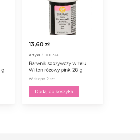
13,60 zł
Artykuł: 0011366
Barwnik spożywczy w żelu
8 g
Wilton różowy pink, 28 g
W sklepe: 2 szt.
Dodaj do koszyka