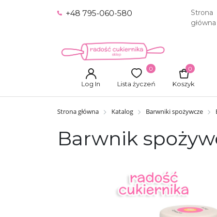
Strona
+48 795-060-580
główna
0
0
Log In
Lista życzeń
Koszyk
Strona główna
Katalog
Barwniki spożywcze
Barwnik spożywc