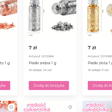
7 zł
7 zł
Artykuł: 0012666
Artykuł: 001266
to 1 g
Płatki srebra 1 g
Płatki złota 1 
W sklepe: 24 szt.
W sklepe: 9 szt.
yka
Dodaj do koszyka
Dodaj do k