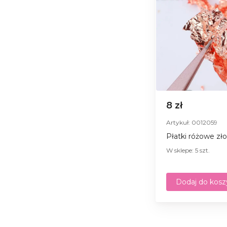
8 zł
Artykuł: 0012059
Płatki różowe zło
W sklepe: 5 szt.
Dodaj do kosz