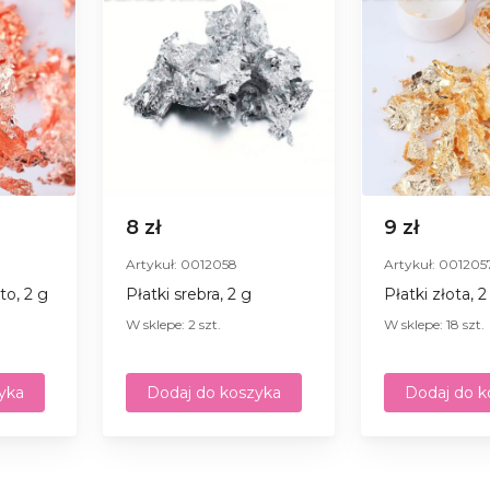
8 zł
9 zł
Artykuł: 0012058
Artykuł: 001205
to, 2 g
Płatki srebra, 2 g
Płatki złota, 2
W sklepe: 2 szt.
W sklepe: 18 szt.
yka
Dodaj do koszyka
Dodaj do k