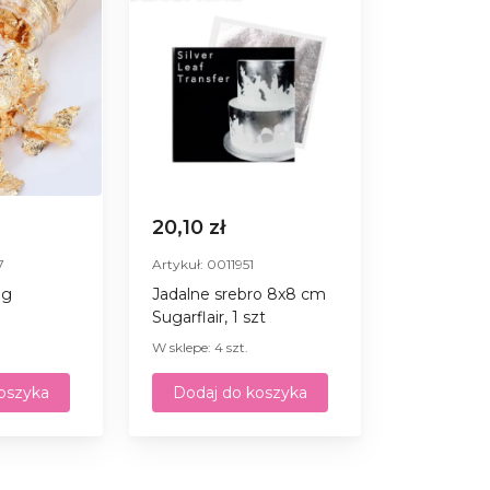
20,10 zł
7
Artykuł: 0011951
 g
Jadalne srebro 8x8 cm
Sugarflair, 1 szt
W sklepe: 4 szt.
oszyka
Dodaj do koszyka