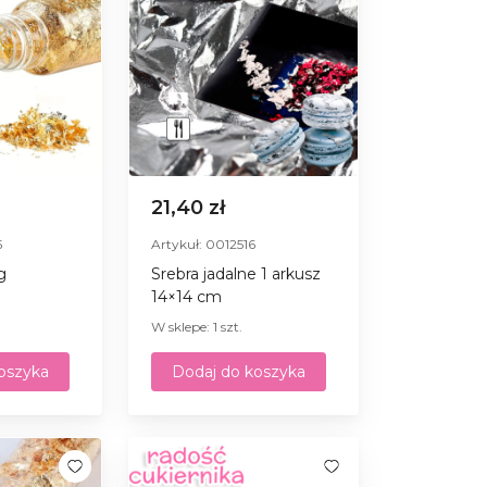
21,40 zł
5
Artykuł: 0012516
g
Srebra jadalne 1 arkusz
14×14 cm
W sklepe: 1 szt.
oszyka
Dodaj do koszyka