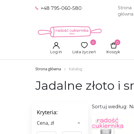
Strona
+48 795-060-580
główna
0
0
Log In
Lista życzeń
Koszyk
Strona główna
Katalog
Jadalne złoto i s
Sortuj według:
N
Kryteria:
Сena, zł