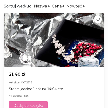
Sortuj według:
Nazwa
Cena
Nowość
21,40 zł
Artykuł: 0012516
Srebra jadalne 1 arkusz 14×14 cm
W sklepe: 1 szt.
Dodaj do koszyka