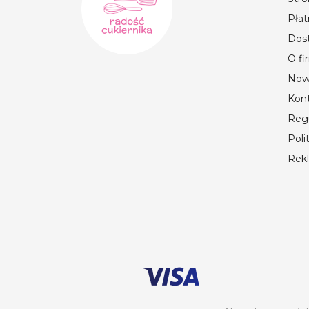
Płat
Dos
O fi
Now
Kon
Reg
Poli
Rek