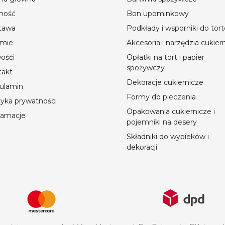
ność
Bon upominkowy
tawa
Podkłady i wsporniki do tor
rmie
Akcesoria i narzędzia cukier
ośći
Opłatki na tort i papier
spożywczy
takt
Dekoracje cukiernicze
ulamin
Formy do pieczenia
tyka prywatności
Opakowania cukiernicze i
lamacje
pojemniki na desery
Składniki do wypieków i
dekoracji