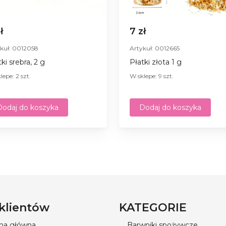
zł
7 zł
kuł: 0012058
Artykuł: 0012665
ki srebra, 2 g
Płatki złota 1 g
lepe: 2 szt.
W sklepe: 9 szt.
Dodaj do koszyka
Dodaj do koszyka
 klientów
KATEGORIE
ona główna
Barwniki spożywcze