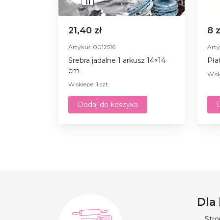
21,40 zł
8 
Artykuł: 0012516
Arty
Srebra jadalne 1 arkusz 14×14
Płat
cm
W sk
W sklepe: 1 szt.
Dodaj do koszyka
Dla
Str