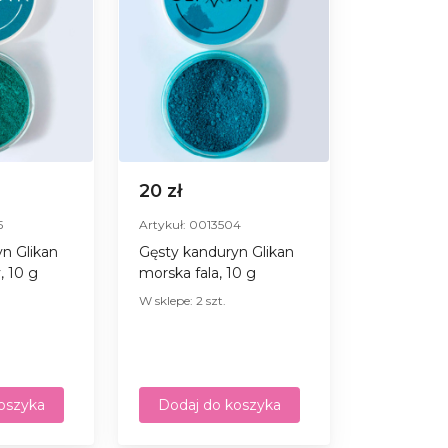
20 zł
5
Artykuł: 0013504
n Glikan
Gęsty kanduryn Glikan
 10 g
morska fala, 10 g
W sklepe: 2 szt.
oszyka
Dodaj do koszyka