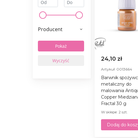
Producent
24,10 zł
Artykuł: 0013664
Barwnik spożywc
metaliczny do
malowania Antiq
Copper Miedzian
Fractal 30 g
W sklepe: 2 szt.
Dodaj do kosz