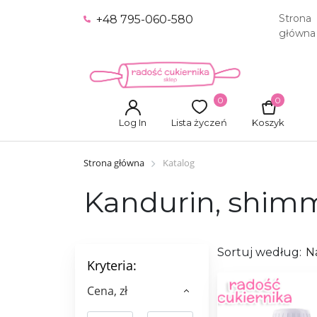
Strona
+48 795-060-580
główna
0
0
Log In
Lista życzeń
Koszyk
Strona główna
Katalog
Kandurin, shim
Sortuj według:
N
Kryteria:
Сena, zł