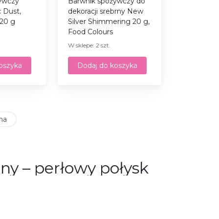
ywczy
Barwnik spożywczy do
 Dust,
dekoracji srebrny New
 20 g
Silver Shimmering 20 g,
Food Colours
W sklepe: 2 szt.
oszyka
Dodaj do koszyka
na
ny – perłowy połysk
ść Cukiernika i nadaj swoim wypiekom
wybór błyszczących pigmentów, perłowych