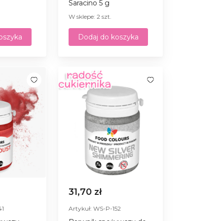
Saracino 5 g
W sklepe: 2 szt.
oszyka
Dodaj do koszyka
31,70 zł
41
Artykuł: WS-P-152