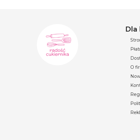
pyłków oraz meta
Brokat j
Dla
deserów
Str
Brokat jadalny to
Płat
innych słodkości.
Dos
intensywnego poły
O fi
renomowanych mare
złoty brokat jada
Now
Kon
Barwnik 
Reg
kolor
Poli
Rek
Do wykonywania p
metaliczny do ma
Glikan, który dzi
metaliczny efekt