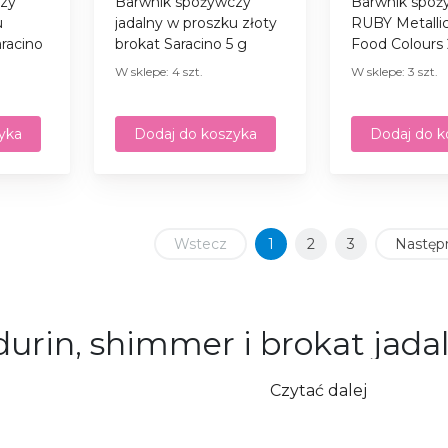
zy
Barwnik spożywczy
Barwnik spoż
u
jadalny w proszku złoty
RUBY Metallic
aracino
brokat Saracino 5 g
Food Colours
W sklepe: 4 szt.
W sklepe: 3 szt.
yka
Dodaj do koszyka
Dodaj do k
Wstecz
1
2
3
Następ
urin, shimmer i brokat jadal
acji cukierniczych
Czytać dalej
immer oraz brokat jadalny w sklepie internetowym Rado
oraz elegancki, luksusowy wygląd. Oferujemy szeroki 