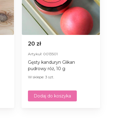
20 zł
Artykuł: 0013501
Gęsty kanduryn Glikan
pudrowy róż, 10 g
W sklepe: 3 szt.
Dodaj do koszyka