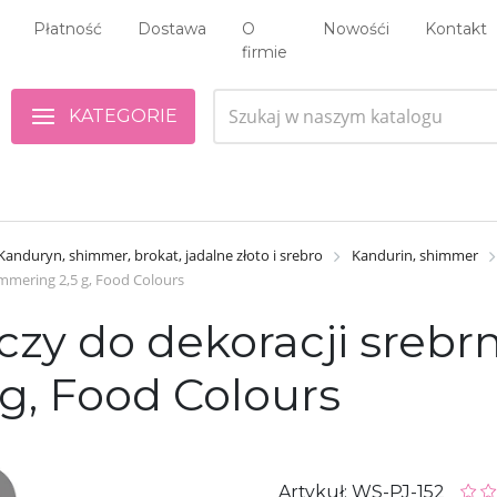
Płatność
Dostawa
O
Nowośći
Kontakt
firmie
KATEGORIE
Kanduryn, shimmer, brokat, jadalne złoto i srebro
Kandurin, shimmer
mmering 2,5 g, Food Colours
zy do dekoracji srebrn
g, Food Colours
Artykuł: WS-PJ-152