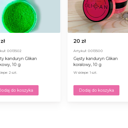
 zł
20 zł
kuł: 0013502
Artykuł: 0013500
ty kanduryn Glikan
Gęsty kanduryn Glikan
łkowy, 10 g
koralowy, 10 g
lepe: 2 szt.
W sklepe: 1 szt.
Dodaj do koszyka
Dodaj do koszyka