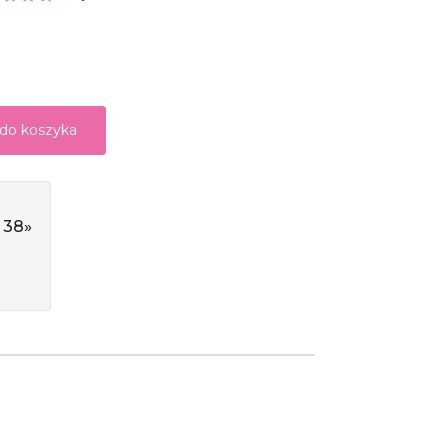
 do koszyka
 38»