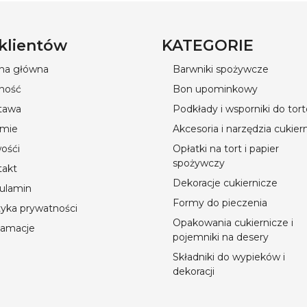
 klientów
KATEGORIE
ona główna
Barwniki spożywcze
ność
Bon upominkowy
tawa
Podkłady i wsporniki do tor
rmie
Akcesoria i narzędzia cukier
ośći
Opłatki na tort i papier
spożywczy
takt
Dekoracje cukiernicze
ulamin
Formy do pieczenia
tyka prywatności
Opakowania cukiernicze i
lamacje
pojemniki na desery
Składniki do wypieków i
dekoracji