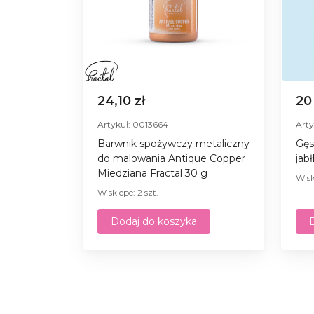
24,10 zł
20
Artykuł: 0013664
Arty
Barwnik spożywczy metaliczny
Gęs
do malowania Antique Copper
jab
Miedziana Fractal 30 g
W sk
W sklepe: 2 szt.
Dodaj do koszyka