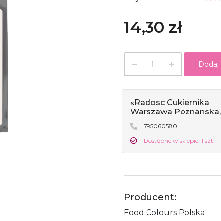
14,30 zł
Dodaj
«Radosc Cukiernika
Warszawa Poznanska,
795060580
Dostępne w sklepie: 1 szt.
Producent:
Food Colours Polska