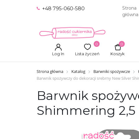
Strona
+48 795-060-580
główna
0
0
Log In
Lista życzeń
Koszyk
Strona główna
Katalog
Barwniki spożywcze
Barwnik spożywczy do dekoracji srebrny New Silver Shi
Barwnik spożywc
Shimmering 2,5 