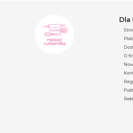
Dla
Str
Płat
Dos
O fi
Now
Kon
Reg
Poli
Rek