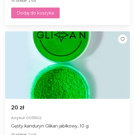
W sklepe: 2 szt.
Dodaj do koszyka
20 zł
Artykuł: 0013502
Gęsty kanduryn Glikan jabłkowy, 10 g
W sklepe: 2 szt.