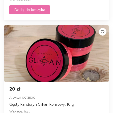
Dodaj do koszyka
20 zł
Artykuł: 0013500
Gęsty kanduryn Glikan koralowy, 10 g
W sklepe: 1 szt.