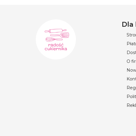
Dla
Str
Płat
Dos
O fi
Now
Kon
Reg
Poli
Rek