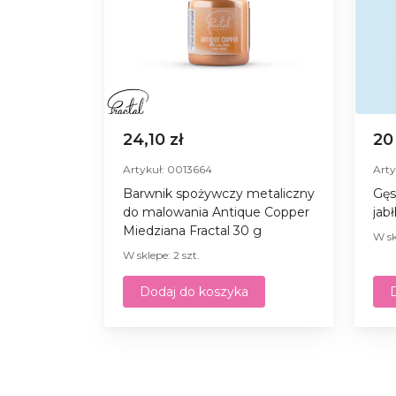
24,10 zł
20
Artykuł: 0013664
Arty
Barwnik spożywczy metaliczny
Gęs
do malowania Antique Copper
jab
Miedziana Fractal 30 g
W sk
W sklepe: 2 szt.
Dodaj do koszyka