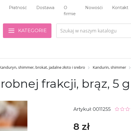
Płatność
Dostawa
O
Nowośći
Kontakt
firmie
KATEGORIE
Kanduryn, shimmer, brokat, jadalne złoto i srebro
Kandurin, shimmer
obnej frakcji, brąz, 5 g
Artykuł: 0011255
8 zł