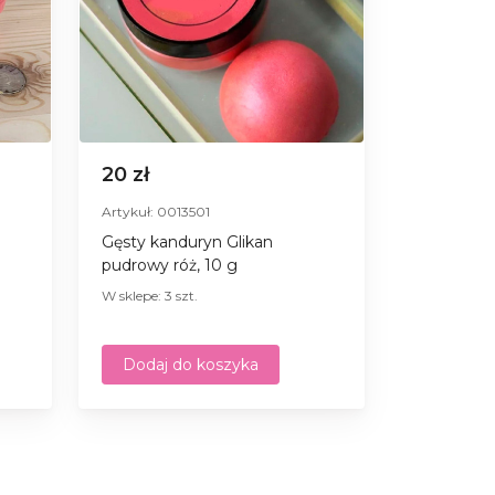
20 zł
Artykuł: 0013501
Gęsty kanduryn Glikan
pudrowy róż, 10 g
W sklepe: 3 szt.
Dodaj do koszyka