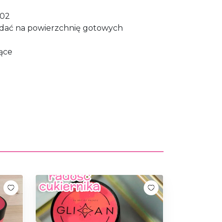
102
adać na powierzchnię gotowych
iące