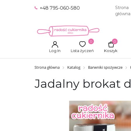
Strona
+48 795-060-580
główna
0
0
Log In
Lista życzeń
Koszyk
Strona główna
Katalog
Barwniki spożywcze
Jadalny brokat dr