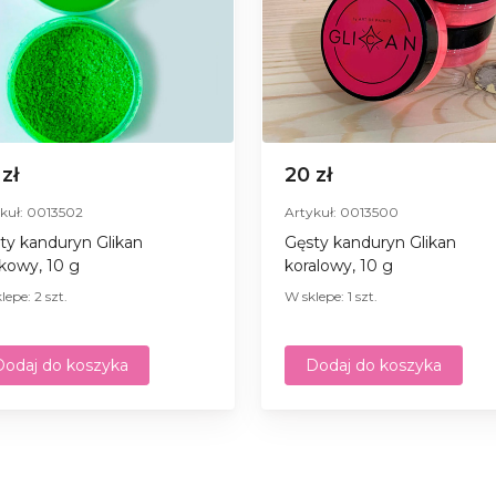
 zł
20 zł
kuł: 0013502
Artykuł: 0013500
ty kanduryn Glikan
Gęsty kanduryn Glikan
łkowy, 10 g
koralowy, 10 g
lepe: 2 szt.
W sklepe: 1 szt.
Dodaj do koszyka
Dodaj do koszyka