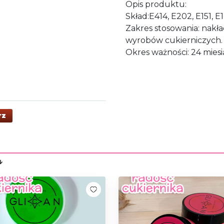
Opis produktu:
Skład:Е414, Е202, Е151, Е
Zakres stosowania: nakł
wyrobów cukierniczych.
Okres ważności: 24 mies
rz