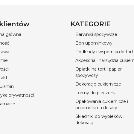
 klientów
KATEGORIE
ona główna
Barwniki spożywcze
ność
Bon upominkowy
tawa
Podkłady i wsporniki do tor
rmie
Akcesoria i narzędzia cukier
ośći
Opłatki na tort i papier
spożywczy
takt
Dekoracje cukiernicze
ulamin
Formy do pieczenia
tyka prywatności
Opakowania cukiernicze i
lamacje
pojemniki na desery
Składniki do wypieków i
dekoracji