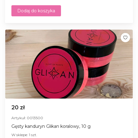
Dodaj do koszyka
20 zł
Artykuł: 0013500
Gęsty kanduryn Glikan koralowy, 10 g
W sklepe: 1 szt.