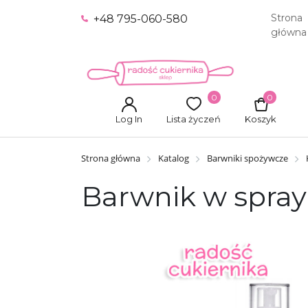
Strona
+48 795-060-580
główna
0
0
Log In
Lista życzeń
Koszyk
Strona główna
Katalog
Barwniki spożywcze
Barwnik w spray