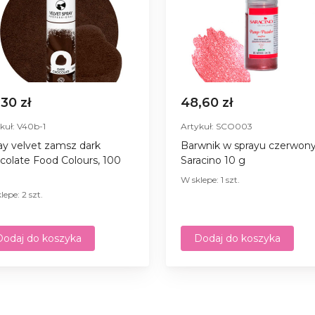
,30 zł
48,60 zł
kuł: V40b-1
Artykuł: SCO003
ay velvet zamsz dark
Barwnik w sprayu czerwon
colate Food Colours, 100
Saracino 10 g
W sklepe: 1 szt.
lepe: 2 szt.
Dodaj do koszyka
Dodaj do koszyka