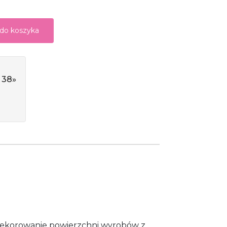
 do koszyka
 38»
dekorowanie powierzchni wyrobów z