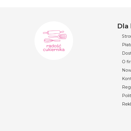
Dla
Str
Płat
Dos
O fi
Now
Kon
Reg
Poli
Rek