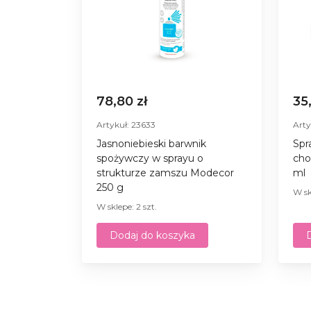
78,80 zł
35
Artykuł: 23633
Arty
Jasnoniebieski barwnik
Spr
spożywczy w sprayu o
cho
strukturze zamszu Modecor
ml
250 g
W sk
W sklepe: 2 szt.
Dodaj do koszyka