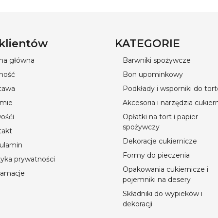
 klientów
KATEGORIE
ona główna
Barwniki spożywcze
ność
Bon upominkowy
tawa
Podkłady i wsporniki do tor
rmie
Akcesoria i narzędzia cukier
ośći
Opłatki na tort i papier
spożywczy
takt
Dekoracje cukiernicze
ulamin
Formy do pieczenia
tyka prywatności
Opakowania cukiernicze i
lamacje
pojemniki na desery
Składniki do wypieków i
dekoracji