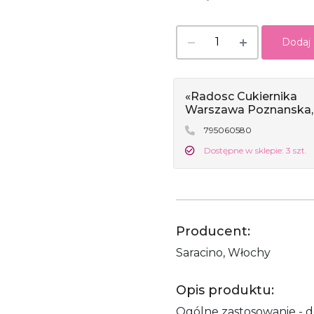
Dodaj
«Radosc Cukiernika
Warszawa Poznanska,
795060580
Dostępne w sklepie: 3 szt.
Producent:
Saracino, Włochy
Opis produktu:
Ogólne zastosowanie - 