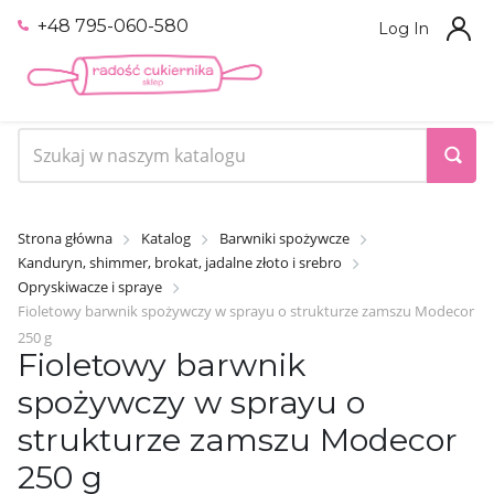
+48 795-060-580
Log In
Strona główna
Katalog
Barwniki spożywcze
Kanduryn, shimmer, brokat, jadalne złoto i srebro
Opryskiwacze i spraye
Fioletowy barwnik spożywczy w sprayu o strukturze zamszu Modecor
250 g
Fioletowy barwnik
spożywczy w sprayu o
strukturze zamszu Modecor
250 g