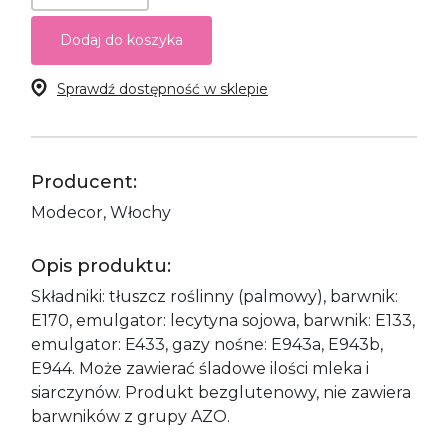
Dodaj do koszyka
Sprawdź dostępność w sklepie
Producent:
Modecor, Włochy
Opis produktu:
Składniki: tłuszcz roślinny (palmowy), barwnik:
E170, emulgator: lecytyna sojowa, barwnik: E133,
emulgator: E433, gazy nośne: E943a, E943b,
E944. Może zawierać śladowe ilości mleka i
siarczynów. Produkt bezglutenowy, nie zawiera
barwników z grupy AZO.