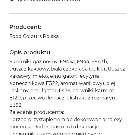
Producent:
Food Colours Polska
Opis produktu:
Składniki: gaz nośny: E943a, E944, E943b,
tłuszcz kakaowy, biała czekolada (cukier, tłuszcz
kakaowy, mleko, emulgator: lecytyna
słonecznikowa E322, aromat waniliowy), olej
roślinny, emulgator: E476, barwniki: karmina
E120, przeciwutleniacz: ekstrakt z rozmarynu
E392.
Zalecenia producenta:
- przed przystąpieniem do dekorowania należy
mocno schłodzić ciasto lub dekoracje
- pojemnik z zamszem powinien być w