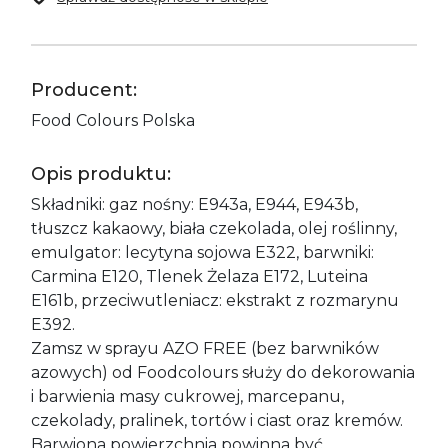
Producent:
Food Colours Polska
Opis produktu:
Składniki: gaz nośny: E943a, E944, E943b,
tłuszcz kakaowy, biała czekolada, olej roślinny,
emulgator: lecytyna sojowa E322, barwniki:
Carmina E120, Tlenek Żelaza E172, Luteina
E161b, przeciwutleniacz: ekstrakt z rozmarynu
E392.
Zamsz w sprayu AZO FREE (bez barwników
azowych) od Foodcolours służy do dekorowania
i barwienia masy cukrowej, marcepanu,
czekolady, pralinek, tortów i ciast oraz kremów.
Barwiona powierzchnia powinna być