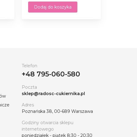
Dodaj do koszyka
Telefon
+48 795-060-580
Poczta
sklep@radosc-cukiernika.pl
tów
nicze
Adres
Poznańska 38, 00-689 Warszawa
Godziny otwarcia sklepu
internetowego
poniedziałek - piątek 8:30 - 20:30