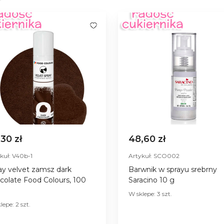
,30 zł
48,60 zł
kuł: V40b-1
Artykuł: SCO002
ay velvet zamsz dark
Barwnik w sprayu srebrny
colate Food Colours, 100
Saracino 10 g
W sklepe: 3 szt.
lepe: 2 szt.