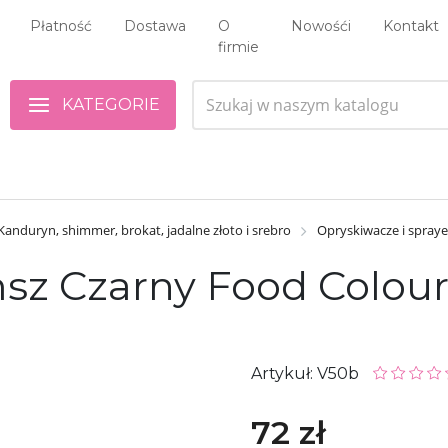
Płatność
Dostawa
O
Nowośći
Kontakt
firmie
KATEGORIE
Kanduryn, shimmer, brokat, jadalne złoto i srebro
Opryskiwacze i spraye
msz Сzarny Food Colour
Artykuł: V50b
72 zł