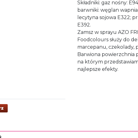
Składniki: gaz nośny: E9
barwniki: węglan wapnia 
lecytyna sojowa E322; p
E392.
Zamsz w sprayu AZO FR
Foodcolours służy do de
marcepanu, czekolady, pr
Barwiona powierzchnia p
na którym przedstawiam
najlepsze efekty.
rz