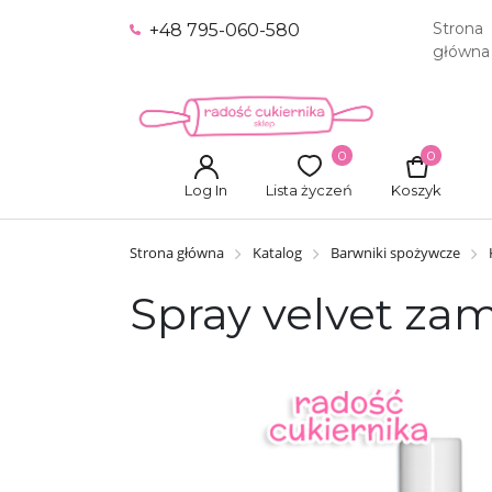
Strona
+48 795-060-580
główna
0
0
Log In
Lista życzeń
Koszyk
Strona główna
Katalog
Barwniki spożywcze
Spray velvet za