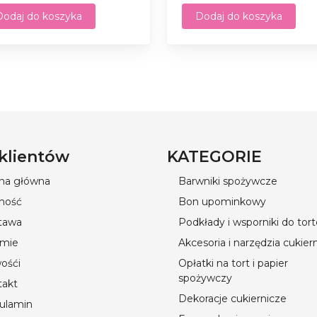
Dodaj do koszyka
Dodaj do koszyka
 klientów
KATEGORIE
ona główna
Barwniki spożywcze
ność
Bon upominkowy
tawa
Podkłady i wsporniki do tor
rmie
Akcesoria i narzędzia cukier
ośći
Opłatki na tort i papier
spożywczy
takt
Dekoracje cukiernicze
ulamin