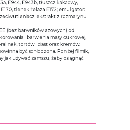
43a, E944, E943b, tłuszcz kakaowy,
E170, tlenek żelaza E172; emulgator:
rzeciwutleniacz: ekstrakt z rozmarynu
EE (bez barwników azowych) od
korowania i barwienia masy cukrowej,
alinek, tortów i ciast oraz kremów.
owinna być schłodzona. Poniżej filmik,
y jak używać zamszu, żeby osiągnąć