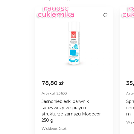
78,80 zł
35
Artykuł: 23633
Arty
Jasnoniebieski barwnik
Spr
spożywczy w sprayu o
cho
strukturze zamszu Modecor
ml
250 g
W sk
W sklepe: 2 szt.