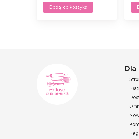
Dodaj do koszyka
Dla
Str
Płat
Dos
O fi
Now
Kon
Reg