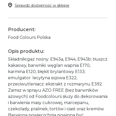
Sprawdź dostępność w sklepie
Producent:
Food Colours Polska
Opis produktu:
Składniki:gaz nośny: E943a, E944, E943b; tłuszcz
kakaowy, barwniki: węglan wapnia E170,
karmina E120, błękit brylantowy E133;
emulgator: lecytyna sojowa E322;
przeciwutleniacz: ekstrakt z rozmarynu E392.
Zamsz w sprayu AZO FREE (bez barwników
azowych) od Foodcolours służy do dekorowania
i barwienia masy cukrowej, marcepanu,
czekolady, pralinek, tortów i ciast oraz kremów.
Barwiona powierzchnia powinna być