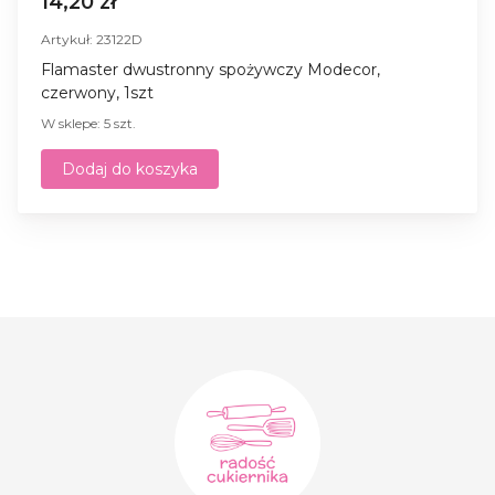
14,20 zł
Artykuł: 23122D
Flamaster dwustronny spożywczy Modecor,
czerwony, 1szt
W sklepe: 5 szt.
Dodaj do koszyka