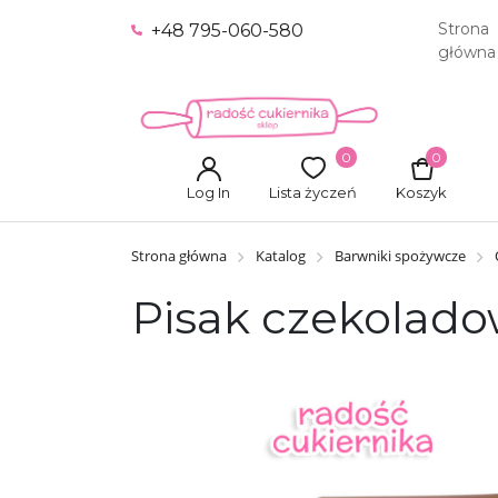
Strona
+48 795-060-580
główna
0
0
Log In
Lista życzeń
Koszyk
Strona główna
Katalog
Barwniki spożywcze
Pisak czekolad