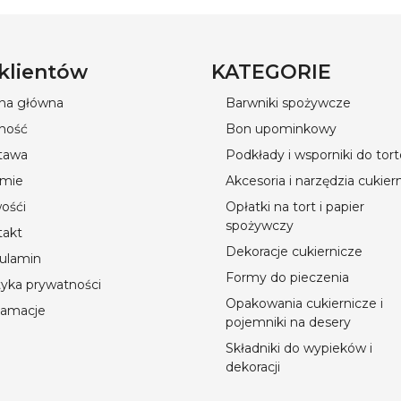
 klientów
KATEGORIE
ona główna
Barwniki spożywcze
ność
Bon upominkowy
tawa
Podkłady i wsporniki do tor
rmie
Akcesoria i narzędzia cukier
ośći
Opłatki na tort i papier
spożywczy
takt
Dekoracje cukiernicze
ulamin
Formy do pieczenia
tyka prywatności
Opakowania cukiernicze i
lamacje
pojemniki na desery
Składniki do wypieków i
dekoracji