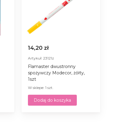
14,20 zł
Artykuł: 23121z
Flamaster dwustronny
spożywczy Modecor, żółty,
1szt
W sklepe: 1 szt.
Dodaj do koszyka