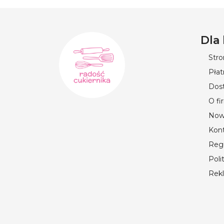
Dla
Str
Płat
Dos
O fi
Now
Kon
Reg
Poli
Rek