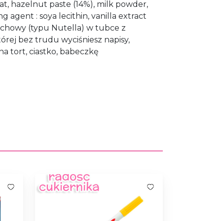
fat, hazelnut paste (14%), milk powder,
 agent : soya lecithin, vanilla extract
howy (typu Nutella) w tubce z
rej bez trudu wyciśniesz napisy,
 na tort, ciastko, babeczkę