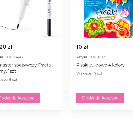
,20 zł
10 zł
kuł: 0013448
Artykuł: 0011792
master spożywczy Fractal,
Pisaki cukrowe 4 kolory
rny, 1szt
W sklepe: 19 szt.
lepe: 8 szt.
Dodaj do koszyka
Dodaj do koszyka