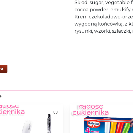
Skład: sugar, vegetable 
cocoa powder, emulsifying
Krem czekoladowo-orzec
wygodną końcówką, z któ
rysunki, wzorki, szlaczki,
rz