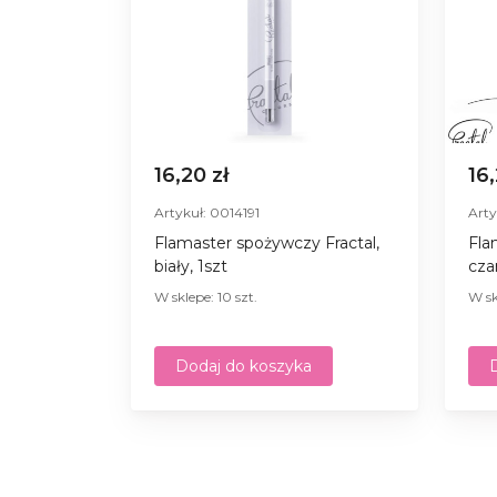
16,20 zł
16
Artykuł: 0014191
Arty
Flamaster spożywczy Fractal,
Fla
biały, 1szt
cza
W sklepe: 10 szt.
W sk
Dodaj do koszyka